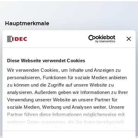
Hauptmerkmale
2-Kontakt-Block mit 2 Stufen, ermöglicht eine 4-
Kontakt-Konfiguration (Gewährleistung der
Isolierung zwischen den 2 Kontakten).
Diese Webseite verwendet Cookies
Paneltiefe 39,9 mm (※ 11-stufiger Kontaktblock),
Wir verwenden Cookies, um Inhalte und Anzeigen zu
59,9 mm (※ 22-stufiger Kontaktblock).
personalisieren, Funktionen für soziale Medien anbieten
Platzsparendes Design möglich.
zu können und die Zugriffe auf unsere Website zu
analysieren. Außerdem geben wir Informationen zu Ihrer
Sicherheitsstruktur der 3. Generation: 2-Aktions-
Verwendung unserer Website an unsere Partner für
Freisetzung, integrierter Schutz, IP20-
soziale Medien, Werbung und Analysen weiter. Unsere
Fingerschutzstruktur
Partner führen diese Informationen möglicherweise mit
weiteren Daten zusammen, die Sie ihnen bereitgestellt
haben oder die sie im Rahmen Ihrer Nutzung der Dienste
gesammelt haben.