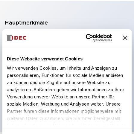
Hauptmerkmale
2-Kontakt-Block mit 2 Stufen, ermöglicht eine 4-
Kontakt-Konfiguration (Gewährleistung der
Isolierung zwischen den 2 Kontakten).
Diese Webseite verwendet Cookies
Paneltiefe 39,9 mm (※ 11-stufiger Kontaktblock),
Wir verwenden Cookies, um Inhalte und Anzeigen zu
59,9 mm (※ 22-stufiger Kontaktblock).
personalisieren, Funktionen für soziale Medien anbieten
Platzsparendes Design möglich.
zu können und die Zugriffe auf unsere Website zu
analysieren. Außerdem geben wir Informationen zu Ihrer
Sicherheitsstruktur der 3. Generation: 2-Aktions-
Verwendung unserer Website an unsere Partner für
Freisetzung, integrierter Schutz, IP20-
soziale Medien, Werbung und Analysen weiter. Unsere
Fingerschutzstruktur
Partner führen diese Informationen möglicherweise mit
weiteren Daten zusammen, die Sie ihnen bereitgestellt
haben oder die sie im Rahmen Ihrer Nutzung der Dienste
gesammelt haben.