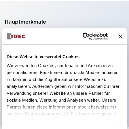
Hauptmerkmale
2-Kontakt-Block mit 2 Stufen, ermöglicht eine 4-
Kontakt-Konfiguration (Gewährleistung der
Isolierung zwischen den 2 Kontakten).
Diese Webseite verwendet Cookies
Paneltiefe 39,9 mm (※ 11-stufiger Kontaktblock),
Wir verwenden Cookies, um Inhalte und Anzeigen zu
59,9 mm (※ 22-stufiger Kontaktblock).
personalisieren, Funktionen für soziale Medien anbieten
Platzsparendes Design möglich.
zu können und die Zugriffe auf unsere Website zu
analysieren. Außerdem geben wir Informationen zu Ihrer
Sicherheitsstruktur der 3. Generation: 2-Aktions-
Verwendung unserer Website an unsere Partner für
Freisetzung, integrierter Schutz, IP20-
soziale Medien, Werbung und Analysen weiter. Unsere
Fingerschutzstruktur
Partner führen diese Informationen möglicherweise mit
weiteren Daten zusammen, die Sie ihnen bereitgestellt
haben oder die sie im Rahmen Ihrer Nutzung der Dienste
gesammelt haben.