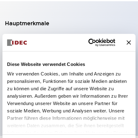
Hauptmerkmale
2-Kontakt-Block mit 2 Stufen, ermöglicht eine 4-
Kontakt-Konfiguration (Gewährleistung der
Isolierung zwischen den 2 Kontakten).
Diese Webseite verwendet Cookies
Paneltiefe 39,9 mm (※ 11-stufiger Kontaktblock),
Wir verwenden Cookies, um Inhalte und Anzeigen zu
59,9 mm (※ 22-stufiger Kontaktblock).
personalisieren, Funktionen für soziale Medien anbieten
Platzsparendes Design möglich.
zu können und die Zugriffe auf unsere Website zu
Sicherheitsstruktur der 3. Generation: 2-Aktions-
analysieren. Außerdem geben wir Informationen zu Ihrer
Freisetzung, integrierter Schutz, IP20-
Verwendung unserer Website an unsere Partner für
soziale Medien, Werbung und Analysen weiter. Unsere
Fingerschutzstruktur
Partner führen diese Informationen möglicherweise mit
weiteren Daten zusammen, die Sie ihnen bereitgestellt
haben oder die sie im Rahmen Ihrer Nutzung der Dienste