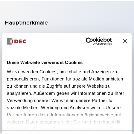
Hauptmerkmale
2-Kontakt-Block mit 2 Stufen, ermöglicht eine 4-
Kontakt-Konfiguration (Gewährleistung der
Isolierung zwischen den 2 Kontakten).
Diese Webseite verwendet Cookies
Paneltiefe 39,9 mm (※ 11-stufiger Kontaktblock),
Wir verwenden Cookies, um Inhalte und Anzeigen zu
59,9 mm (※ 22-stufiger Kontaktblock).
personalisieren, Funktionen für soziale Medien anbieten
Platzsparendes Design möglich.
zu können und die Zugriffe auf unsere Website zu
Sicherheitsstruktur der 3. Generation: 2-Aktions-
analysieren. Außerdem geben wir Informationen zu Ihrer
Freisetzung, integrierter Schutz, IP20-
Verwendung unserer Website an unsere Partner für
soziale Medien, Werbung und Analysen weiter. Unsere
Fingerschutzstruktur
Partner führen diese Informationen möglicherweise mit
weiteren Daten zusammen, die Sie ihnen bereitgestellt
haben oder die sie im Rahmen Ihrer Nutzung der Dienste