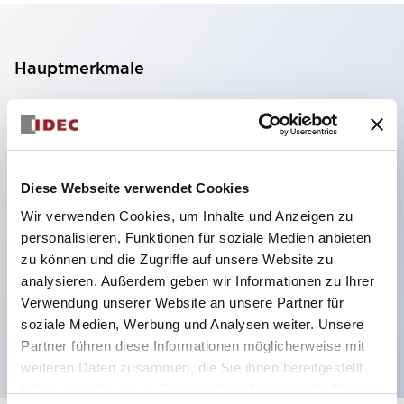
Hauptmerkmale
2-Kontakt-Block mit 2 Stufen, ermöglicht eine 4-
Kontakt-Konfiguration (Gewährleistung der
Isolierung zwischen den 2 Kontakten).
Diese Webseite verwendet Cookies
Paneltiefe 39,9 mm (※ 11-stufiger Kontaktblock),
Wir verwenden Cookies, um Inhalte und Anzeigen zu
59,9 mm (※ 22-stufiger Kontaktblock).
personalisieren, Funktionen für soziale Medien anbieten
Platzsparendes Design möglich.
zu können und die Zugriffe auf unsere Website zu
Sicherheitsstruktur der 3. Generation: 2-Aktions-
analysieren. Außerdem geben wir Informationen zu Ihrer
Freisetzung, integrierter Schutz, IP20-
Verwendung unserer Website an unsere Partner für
soziale Medien, Werbung und Analysen weiter. Unsere
Fingerschutzstruktur
Partner führen diese Informationen möglicherweise mit
weiteren Daten zusammen, die Sie ihnen bereitgestellt
haben oder die sie im Rahmen Ihrer Nutzung der Dienste