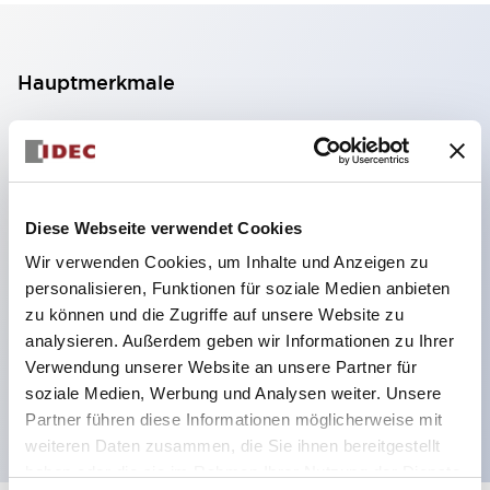
Hauptmerkmale
2-Kontakt-Block mit 2 Stufen, ermöglicht eine 4-
Kontakt-Konfiguration (Gewährleistung der
Isolierung zwischen den 2 Kontakten).
Diese Webseite verwendet Cookies
Paneltiefe 39,9 mm (※ 11-stufiger Kontaktblock),
Wir verwenden Cookies, um Inhalte und Anzeigen zu
59,9 mm (※ 22-stufiger Kontaktblock).
personalisieren, Funktionen für soziale Medien anbieten
Platzsparendes Design möglich.
zu können und die Zugriffe auf unsere Website zu
Sicherheitsstruktur der 3. Generation: 2-Aktions-
analysieren. Außerdem geben wir Informationen zu Ihrer
Freisetzung, integrierter Schutz, IP20-
Verwendung unserer Website an unsere Partner für
soziale Medien, Werbung und Analysen weiter. Unsere
Fingerschutzstruktur
Partner führen diese Informationen möglicherweise mit
weiteren Daten zusammen, die Sie ihnen bereitgestellt
haben oder die sie im Rahmen Ihrer Nutzung der Dienste