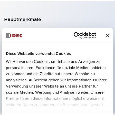
Hauptmerkmale
2-Kontakt-Block mit 2 Stufen, ermöglicht eine 4-
Kontakt-Konfiguration (Gewährleistung der
Isolierung zwischen den 2 Kontakten).
Diese Webseite verwendet Cookies
Paneltiefe 39,9 mm (※ 11-stufiger Kontaktblock),
Wir verwenden Cookies, um Inhalte und Anzeigen zu
59,9 mm (※ 22-stufiger Kontaktblock).
personalisieren, Funktionen für soziale Medien anbieten
Platzsparendes Design möglich.
zu können und die Zugriffe auf unsere Website zu
Sicherheitsstruktur der 3. Generation: 2-Aktions-
analysieren. Außerdem geben wir Informationen zu Ihrer
Freisetzung, integrierter Schutz, IP20-
Verwendung unserer Website an unsere Partner für
soziale Medien, Werbung und Analysen weiter. Unsere
Fingerschutzstruktur
Partner führen diese Informationen möglicherweise mit
weiteren Daten zusammen, die Sie ihnen bereitgestellt
haben oder die sie im Rahmen Ihrer Nutzung der Dienste