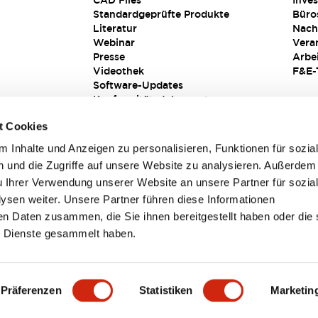
CAD Files
Inves
Standardgeprüfte Produkte
Büro
Literatur
Nach
Webinar
Vera
Presse
Arbe
Videothek
F&E-
Software-Updates
Konformitätsdokumente
Schwachstellenberichte
t Cookies
Sicherheitslösung
 Inhalte und Anzeigen zu personalisieren, Funktionen für sozia
 und die Zugriffe auf unsere Website zu analysieren. Außerdem
u Ihrer Verwendung unserer Website an unsere Partner für sozia
sen weiter. Unsere Partner führen diese Informationen
en Daten zusammen, die Sie ihnen bereitgestellt haben oder die 
 Dienste gesammelt haben.
sbedingungen
Präferenzen
Statistiken
Marketin
TAILS
HAUPTMERKMALE
SPEZIFIKATIONEN
DOKUM