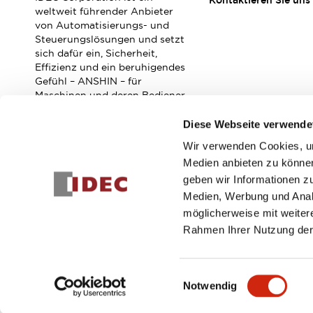
Kontaktieren Sie uns
Veranstaltungen / Seminare
weltweit führender Anbieter
Unterstützung
von Automatisierungs- und
Steuerungslösungen und setzt
Kontaktieren Sie uns
sich dafür ein, Sicherheit,
So finden Sie uns
Effizienz und ein beruhigendes
Online Händler
Gefühl – ANSHIN – für
Maschinen und deren Bediener
zu verbessern.
Diese Webseite verwende
Wir verwenden Cookies, um
Abonnieren Sie unseren Newsletter!
Medien anbieten zu können
geben wir Informationen z
Registrieren
Medien, Werbung und Analy
möglicherweise mit weiter
Rahmen Ihrer Nutzung der
© 2026 IDEC Corporation
Datenschutzrichtlinie
Geschäft
Einwilligungsauswahl
Notwendig
PRODUKTDE