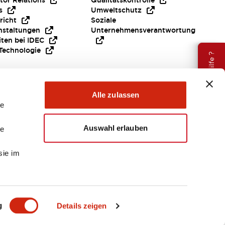
tor Relations
Qualitätskontrolle
s
Umweltschutz
richt
Soziale
nstaltungen
Unternehmensverantwortung
iten bei IDEC
Technologie
Brauche Hilfe ?
Alle zulassen
le
Auswahl erlauben
le
sie im
EMEA
g
Details zeigen
ENTE & DATEIEN