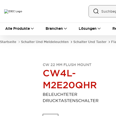
Alle Produkte
Alle Produkte
Branchen
Lösungen
R
Automatisierung
Bedienerschnittstellen
Startseite
Schalter Und Meldeleuchten
Schalter Und Taster
Fl
Industrie-Ethernet-Geräte
Speicherprogrammierbare Steuerung (SPS)
Entdecken Sie alles
Sensoren
CW 22 MM FLUSH MOUNT
Automatische Identifizierung
CW4L-
Sensoren/Erfassung
Entdecken Sie alles
M2E20QHR
Industriekomponenten
LED-Meldeleuchten
Leitungsschutzgeräte
Relais und Zeitrelais
Stromversorgungen
BELEUCHTETER
Verbindungsgeräte
Entdecken Sie alles
DRUCKTASTENSCHALTER
Mobilitätslösungen
Motorunterstützung