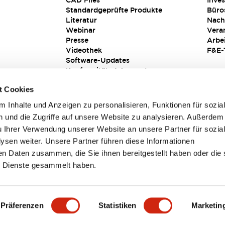
CAD Files
Inves
Standardgeprüfte Produkte
Büro
Literatur
Nach
Webinar
Vera
Presse
Arbe
Videothek
F&E-
Software-Updates
Konformitätsdokumente
Schwachstellenberichte
t Cookies
Sicherheitslösung
 Inhalte und Anzeigen zu personalisieren, Funktionen für sozia
 und die Zugriffe auf unsere Website zu analysieren. Außerdem
u Ihrer Verwendung unserer Website an unsere Partner für sozia
sen weiter. Unsere Partner führen diese Informationen
en Daten zusammen, die Sie ihnen bereitgestellt haben oder die 
 Dienste gesammelt haben.
sbedingungen
Präferenzen
Statistiken
Marketin
TAILS
HAUPTMERKMALE
SPEZIFIKATIONEN
DOKUM