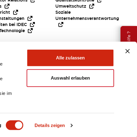
tor Relations
Qualitätskontrolle
s
Umweltschutz
richt
Soziale
nstaltungen
Unternehmensverantwortung
iten bei IDEC
Technologie
Brauche Hilfe ?
Alle zulassen
le
Auswahl erlauben
le
sie im
EMEA
g
Details zeigen
ENTE & DATEIEN