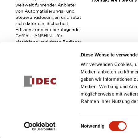
Kontaktieren Sie uns
Veranstaltungen / Seminare
weltweit führender Anbieter
Unterstützung
von Automatisierungs- und
Steuerungslösungen und setzt
Kontaktieren Sie uns
sich dafür ein, Sicherheit,
So finden Sie uns
Effizienz und ein beruhigendes
Online Händler
Gefühl – ANSHIN – für
Maschinen und deren Bediener
zu verbessern.
Diese Webseite verwende
Wir verwenden Cookies, um
Abonnieren Sie unseren Newsletter!
Medien anbieten zu können
geben wir Informationen z
Registrieren
Medien, Werbung und Analy
möglicherweise mit weiter
Rahmen Ihrer Nutzung der
© 2026 IDEC Corporation
Datenschutzrichtlinie
Geschäft
Einwilligungsauswahl
Notwendig
PRODUKTDE