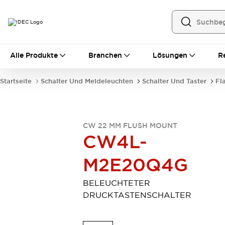
Alle Produkte
Alle Produkte
Branchen
Lösungen
R
Automatisierung
Bedienerschnittstellen
Startseite
Schalter Und Meldeleuchten
Schalter Und Taster
Fl
Industrie-Ethernet-Geräte
Speicherprogrammierbare Steuerung (SPS)
Entdecken Sie alles
Sensoren
CW 22 MM FLUSH MOUNT
Automatische Identifizierung
CW4L-
Sensoren/Erfassung
Entdecken Sie alles
M2E20Q4G
Industriekomponenten
LED-Meldeleuchten
Leitungsschutzgeräte
Relais und Zeitrelais
Stromversorgungen
BELEUCHTETER
Verbindungsgeräte
Entdecken Sie alles
DRUCKTASTENSCHALTER
Mobilitätslösungen
Motorunterstützung