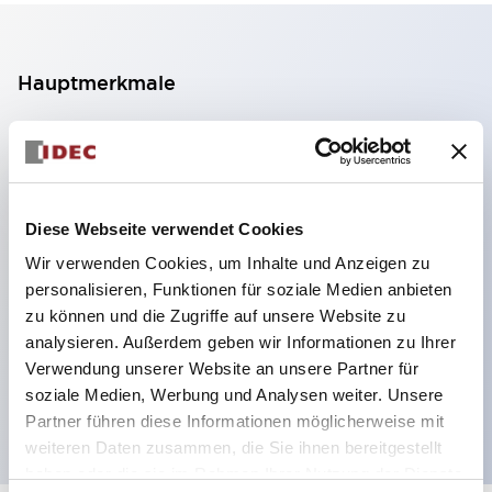
Hauptmerkmale
2-Kontakt-Block mit 2 Stufen, ermöglicht eine 4-
Kontakt-Konfiguration (Gewährleistung der
Isolierung zwischen den 2 Kontakten).
Diese Webseite verwendet Cookies
Paneltiefe 39,9 mm (※ 11-stufiger Kontaktblock),
Wir verwenden Cookies, um Inhalte und Anzeigen zu
59,9 mm (※ 22-stufiger Kontaktblock).
personalisieren, Funktionen für soziale Medien anbieten
Platzsparendes Design möglich.
zu können und die Zugriffe auf unsere Website zu
Sicherheitsstruktur der 3. Generation: 2-Aktions-
analysieren. Außerdem geben wir Informationen zu Ihrer
Freisetzung, integrierter Schutz, IP20-
Verwendung unserer Website an unsere Partner für
soziale Medien, Werbung und Analysen weiter. Unsere
Fingerschutzstruktur
Partner führen diese Informationen möglicherweise mit
weiteren Daten zusammen, die Sie ihnen bereitgestellt
haben oder die sie im Rahmen Ihrer Nutzung der Dienste