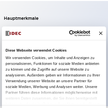
Hauptmerkmale
2-Kontakt-Block mit 2 Stufen, ermöglicht eine 4-
Kontakt-Konfiguration (Gewährleistung der
Isolierung zwischen den 2 Kontakten).
Diese Webseite verwendet Cookies
Paneltiefe 39,9 mm (※ 11-stufiger Kontaktblock),
Wir verwenden Cookies, um Inhalte und Anzeigen zu
59,9 mm (※ 22-stufiger Kontaktblock).
personalisieren, Funktionen für soziale Medien anbieten
Platzsparendes Design möglich.
zu können und die Zugriffe auf unsere Website zu
Sicherheitsstruktur der 3. Generation: 2-Aktions-
analysieren. Außerdem geben wir Informationen zu Ihrer
Freisetzung, integrierter Schutz, IP20-
Verwendung unserer Website an unsere Partner für
soziale Medien, Werbung und Analysen weiter. Unsere
Fingerschutzstruktur
Partner führen diese Informationen möglicherweise mit
weiteren Daten zusammen, die Sie ihnen bereitgestellt
haben oder die sie im Rahmen Ihrer Nutzung der Dienste