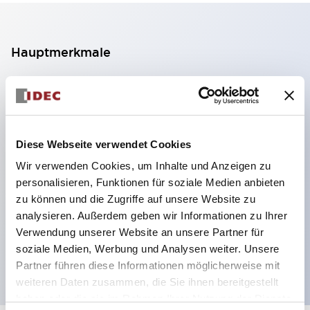
Hauptmerkmale
2-Kontakt-Block mit 2 Stufen, ermöglicht eine 4-
Kontakt-Konfiguration (Gewährleistung der
Isolierung zwischen den 2 Kontakten).
Diese Webseite verwendet Cookies
Paneltiefe 39,9 mm (※ 11-stufiger Kontaktblock),
Wir verwenden Cookies, um Inhalte und Anzeigen zu
59,9 mm (※ 22-stufiger Kontaktblock).
personalisieren, Funktionen für soziale Medien anbieten
Platzsparendes Design möglich.
zu können und die Zugriffe auf unsere Website zu
Sicherheitsstruktur der 3. Generation: 2-Aktions-
analysieren. Außerdem geben wir Informationen zu Ihrer
Freisetzung, integrierter Schutz, IP20-
Verwendung unserer Website an unsere Partner für
soziale Medien, Werbung und Analysen weiter. Unsere
Fingerschutzstruktur
Partner führen diese Informationen möglicherweise mit
weiteren Daten zusammen, die Sie ihnen bereitgestellt
haben oder die sie im Rahmen Ihrer Nutzung der Dienste