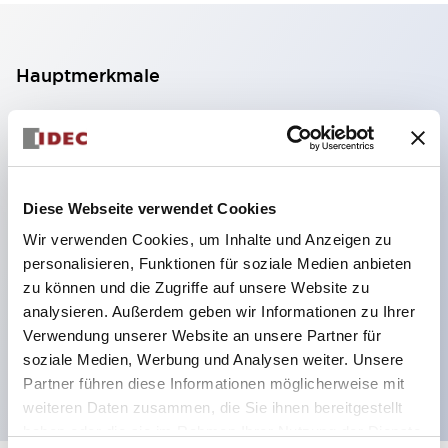
Hauptmerkmale
2-Kontakt-Block mit 2 Stufen, ermöglicht eine 4-
Kontakt-Konfiguration (Gewährleistung der
Isolierung zwischen den 2 Kontakten).
Diese Webseite verwendet Cookies
Paneltiefe 39,9 mm (※ 11-stufiger Kontaktblock),
Wir verwenden Cookies, um Inhalte und Anzeigen zu
59,9 mm (※ 22-stufiger Kontaktblock).
personalisieren, Funktionen für soziale Medien anbieten
Platzsparendes Design möglich.
zu können und die Zugriffe auf unsere Website zu
Sicherheitsstruktur der 3. Generation: 2-Aktions-
analysieren. Außerdem geben wir Informationen zu Ihrer
Freisetzung, integrierter Schutz, IP20-
Verwendung unserer Website an unsere Partner für
soziale Medien, Werbung und Analysen weiter. Unsere
Fingerschutzstruktur
Partner führen diese Informationen möglicherweise mit
weiteren Daten zusammen, die Sie ihnen bereitgestellt
haben oder die sie im Rahmen Ihrer Nutzung der Dienste