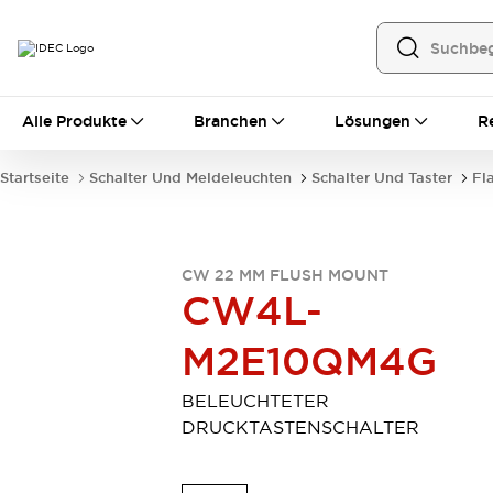
Alle Produkte
Alle Produkte
Branchen
Lösungen
R
Automatisierung
Bedienerschnittstellen
Startseite
Schalter Und Meldeleuchten
Schalter Und Taster
Fl
Industrie-Ethernet-Geräte
Speicherprogrammierbare Steuerung (SPS)
Entdecken Sie alles
Sensoren
CW 22 MM FLUSH MOUNT
Automatische Identifizierung
CW4L-
Sensoren/Erfassung
Entdecken Sie alles
M2E10QM4G
Industriekomponenten
LED-Meldeleuchten
Leitungsschutzgeräte
Relais und Zeitrelais
Stromversorgungen
BELEUCHTETER
Verbindungsgeräte
Entdecken Sie alles
DRUCKTASTENSCHALTER
Mobilitätslösungen
Motorunterstützung