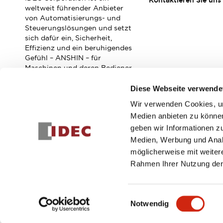
Kontaktieren Sie uns
Veranstaltungen / Seminare
weltweit führender Anbieter
Unterstützung
von Automatisierungs- und
Steuerungslösungen und setzt
Kontaktieren Sie uns
sich dafür ein, Sicherheit,
So finden Sie uns
Effizienz und ein beruhigendes
Online Händler
Gefühl – ANSHIN – für
Maschinen und deren Bediener
zu verbessern.
Diese Webseite verwende
Wir verwenden Cookies, um
Abonnieren Sie unseren Newsletter!
Medien anbieten zu können
geben wir Informationen z
Registrieren
Medien, Werbung und Analy
möglicherweise mit weiter
Rahmen Ihrer Nutzung der
© 2026 IDEC Corporation
Datenschutzrichtlinie
Geschäft
Einwilligungsauswahl
Notwendig
PRODUKTDE