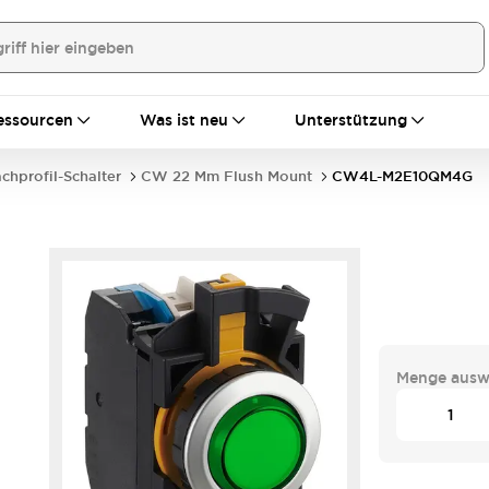
essourcen
Was ist neu
Unterstützung
achprofil-Schalter
CW 22 Mm Flush Mount
CW4L-M2E10QM4G
Menge ausw