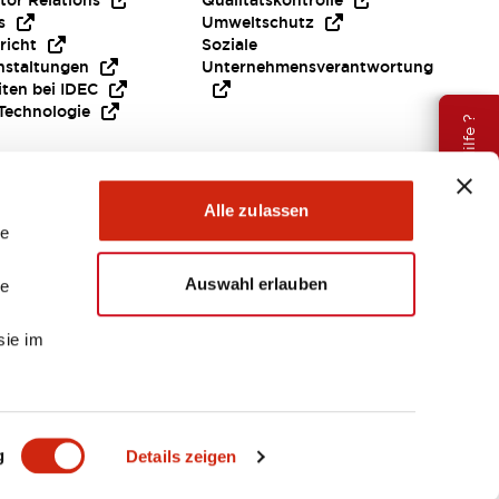
tor Relations
Qualitätskontrolle
s
Umweltschutz
richt
Soziale
nstaltungen
Unternehmensverantwortung
iten bei IDEC
Technologie
Brauche Hilfe ?
Alle zulassen
le
Auswahl erlauben
le
sie im
EMEA
g
Details zeigen
ENTE & DATEIEN