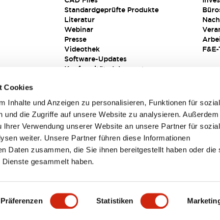
CAD Files
Inves
Standardgeprüfte Produkte
Büro
Literatur
Nach
Webinar
Vera
Presse
Arbe
Videothek
F&E-
Software-Updates
Konformitätsdokumente
Schwachstellenberichte
t Cookies
Sicherheitslösung
 Inhalte und Anzeigen zu personalisieren, Funktionen für sozia
 und die Zugriffe auf unsere Website zu analysieren. Außerdem
u Ihrer Verwendung unserer Website an unsere Partner für sozia
sen weiter. Unsere Partner führen diese Informationen
en Daten zusammen, die Sie ihnen bereitgestellt haben oder die 
 Dienste gesammelt haben.
sbedingungen
Präferenzen
Statistiken
Marketin
TAILS
HAUPTMERKMALE
SPEZIFIKATIONEN
DOKUM