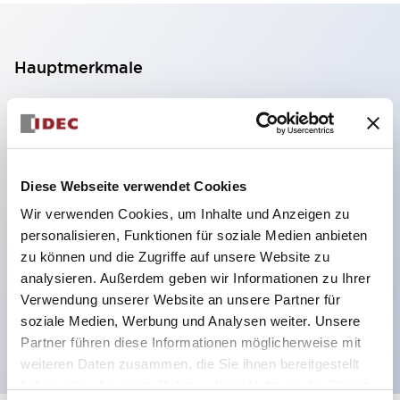
Hauptmerkmale
2-Kontakt-Block mit 2 Stufen, ermöglicht eine 4-
Kontakt-Konfiguration (Gewährleistung der
Isolierung zwischen den 2 Kontakten).
Diese Webseite verwendet Cookies
Paneltiefe 39,9 mm (※ 11-stufiger Kontaktblock),
Wir verwenden Cookies, um Inhalte und Anzeigen zu
59,9 mm (※ 22-stufiger Kontaktblock).
personalisieren, Funktionen für soziale Medien anbieten
Platzsparendes Design möglich.
zu können und die Zugriffe auf unsere Website zu
Sicherheitsstruktur der 3. Generation: 2-Aktions-
analysieren. Außerdem geben wir Informationen zu Ihrer
Freisetzung, integrierter Schutz, IP20-
Verwendung unserer Website an unsere Partner für
soziale Medien, Werbung und Analysen weiter. Unsere
Fingerschutzstruktur
Partner führen diese Informationen möglicherweise mit
weiteren Daten zusammen, die Sie ihnen bereitgestellt
haben oder die sie im Rahmen Ihrer Nutzung der Dienste