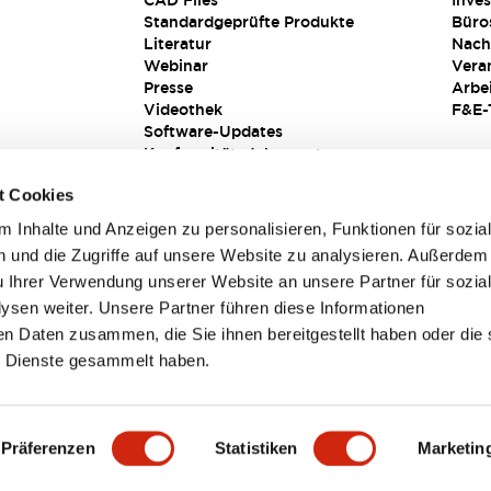
CAD Files
Inves
Standardgeprüfte Produkte
Büro
Literatur
Nach
Webinar
Vera
Presse
Arbe
Videothek
F&E-
Software-Updates
Konformitätsdokumente
Schwachstellenberichte
t Cookies
Sicherheitslösung
 Inhalte und Anzeigen zu personalisieren, Funktionen für sozia
 und die Zugriffe auf unsere Website zu analysieren. Außerdem
u Ihrer Verwendung unserer Website an unsere Partner für sozia
sen weiter. Unsere Partner führen diese Informationen
en Daten zusammen, die Sie ihnen bereitgestellt haben oder die 
 Dienste gesammelt haben.
sbedingungen
Präferenzen
Statistiken
Marketin
TAILS
HAUPTMERKMALE
SPEZIFIKATIONEN
DOKUM