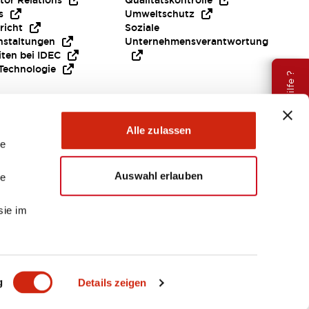
tor Relations
Qualitätskontrolle
s
Umweltschutz
richt
Soziale
nstaltungen
Unternehmensverantwortung
iten bei IDEC
Technologie
Brauche Hilfe ?
Alle zulassen
le
Auswahl erlauben
le
sie im
EMEA
g
Details zeigen
ENTE & DATEIEN