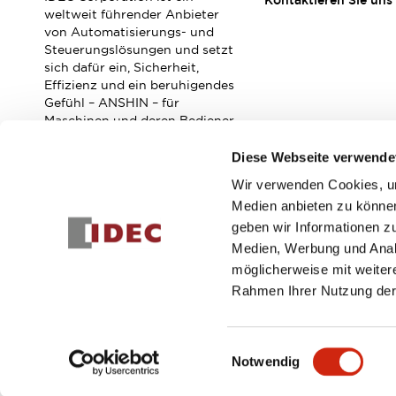
Kontaktieren Sie uns
Veranstaltungen / Seminare
weltweit führender Anbieter
Unterstützung
von Automatisierungs- und
Steuerungslösungen und setzt
Kontaktieren Sie uns
sich dafür ein, Sicherheit,
So finden Sie uns
Effizienz und ein beruhigendes
Online Händler
Gefühl – ANSHIN – für
Maschinen und deren Bediener
zu verbessern.
Diese Webseite verwende
Wir verwenden Cookies, um
Abonnieren Sie unseren Newsletter!
Medien anbieten zu können
geben wir Informationen z
Registrieren
Medien, Werbung und Analy
möglicherweise mit weiter
Rahmen Ihrer Nutzung der
© 2026 IDEC Corporation
Datenschutzrichtlinie
Geschäft
Einwilligungsauswahl
Notwendig
PRODUKTDE