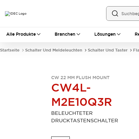
Alle Produkte
Alle Produkte
Branchen
Lösungen
R
Automatisierung
Bedienerschnittstellen
Startseite
Schalter Und Meldeleuchten
Schalter Und Taster
Fl
Industrie-Ethernet-Geräte
Speicherprogrammierbare Steuerung (SPS)
Entdecken Sie alles
Sensoren
CW 22 MM FLUSH MOUNT
Automatische Identifizierung
CW4L-
Sensoren/Erfassung
Entdecken Sie alles
M2E10Q3R
Industriekomponenten
LED-Meldeleuchten
Leitungsschutzgeräte
Relais und Zeitrelais
Stromversorgungen
BELEUCHTETER
Verbindungsgeräte
Entdecken Sie alles
DRUCKTASTENSCHALTER
Mobilitätslösungen
Motorunterstützung