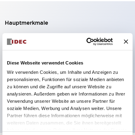
Hauptmerkmale
2-Kontakt-Block mit 2 Stufen, ermöglicht eine 4-
Kontakt-Konfiguration (Gewährleistung der
Isolierung zwischen den 2 Kontakten).
Diese Webseite verwendet Cookies
Paneltiefe 39,9 mm (※ 11-stufiger Kontaktblock),
Wir verwenden Cookies, um Inhalte und Anzeigen zu
59,9 mm (※ 22-stufiger Kontaktblock).
personalisieren, Funktionen für soziale Medien anbieten
Platzsparendes Design möglich.
zu können und die Zugriffe auf unsere Website zu
Sicherheitsstruktur der 3. Generation: 2-Aktions-
analysieren. Außerdem geben wir Informationen zu Ihrer
Freisetzung, integrierter Schutz, IP20-
Verwendung unserer Website an unsere Partner für
soziale Medien, Werbung und Analysen weiter. Unsere
Fingerschutzstruktur
Partner führen diese Informationen möglicherweise mit
weiteren Daten zusammen, die Sie ihnen bereitgestellt
haben oder die sie im Rahmen Ihrer Nutzung der Dienste