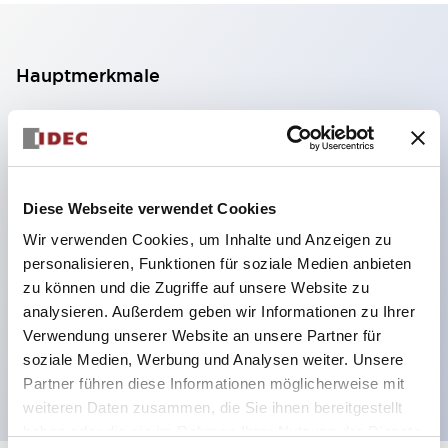
Hauptmerkmale
2-Kontakt-Block mit 2 Stufen, ermöglicht eine 4-
Kontakt-Konfiguration (Gewährleistung der
Isolierung zwischen den 2 Kontakten).
Diese Webseite verwendet Cookies
Paneltiefe 39,9 mm (※ 11-stufiger Kontaktblock),
Wir verwenden Cookies, um Inhalte und Anzeigen zu
59,9 mm (※ 22-stufiger Kontaktblock).
personalisieren, Funktionen für soziale Medien anbieten
Platzsparendes Design möglich.
zu können und die Zugriffe auf unsere Website zu
Sicherheitsstruktur der 3. Generation: 2-Aktions-
analysieren. Außerdem geben wir Informationen zu Ihrer
Freisetzung, integrierter Schutz, IP20-
Verwendung unserer Website an unsere Partner für
soziale Medien, Werbung und Analysen weiter. Unsere
Fingerschutzstruktur
Partner führen diese Informationen möglicherweise mit
weiteren Daten zusammen, die Sie ihnen bereitgestellt
haben oder die sie im Rahmen Ihrer Nutzung der Dienste