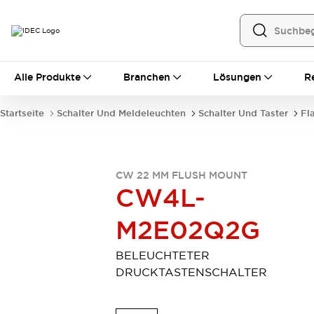
Alle Produkte
Alle Produkte
Branchen
Lösungen
R
Automatisierung
Bedienerschnittstellen
Startseite
Schalter Und Meldeleuchten
Schalter Und Taster
Fl
Industrie-Ethernet-Geräte
Speicherprogrammierbare Steuerung (SPS)
Entdecken Sie alles
Sensoren
CW 22 MM FLUSH MOUNT
Automatische Identifizierung
CW4L-
Sensoren/Erfassung
Entdecken Sie alles
M2E02Q2G
Industriekomponenten
LED-Meldeleuchten
Leitungsschutzgeräte
Relais und Zeitrelais
Stromversorgungen
BELEUCHTETER
Verbindungsgeräte
Entdecken Sie alles
DRUCKTASTENSCHALTER
Mobilitätslösungen
Motorunterstützung