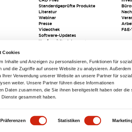
CAD Files
Inves
Standardgeprüfte Produkte
Büro
Literatur
Nach
Webinar
Vera
Presse
Arbe
Videothek
F&E-
Software-Updates
Konformitätsdokumente
Schwachstellenberichte
t Cookies
Sicherheitslösung
 Inhalte und Anzeigen zu personalisieren, Funktionen für sozia
 und die Zugriffe auf unsere Website zu analysieren. Außerdem
u Ihrer Verwendung unserer Website an unsere Partner für sozia
sen weiter. Unsere Partner führen diese Informationen
en Daten zusammen, die Sie ihnen bereitgestellt haben oder die 
 Dienste gesammelt haben.
sbedingungen
Präferenzen
Statistiken
Marketin
TAILS
HAUPTMERKMALE
SPEZIFIKATIONEN
DOKUM