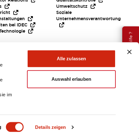
tor Relations
Qualitätskontrolle
s
Umweltschutz
richt
Soziale
nstaltungen
Unternehmensverantwortung
iten bei IDEC
Technologie
Brauche Hilfe ?
Alle zulassen
le
Auswahl erlauben
le
sie im
EMEA
g
Details zeigen
ENTE & DATEIEN