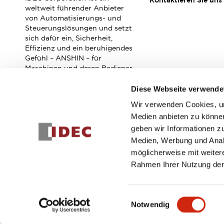
Kontaktieren Sie uns
Veranstaltungen / Seminare
weltweit führender Anbieter
Unterstützung
von Automatisierungs- und
Steuerungslösungen und setzt
Kontaktieren Sie uns
sich dafür ein, Sicherheit,
So finden Sie uns
Effizienz und ein beruhigendes
Online Händler
Gefühl – ANSHIN – für
Maschinen und deren Bediener
zu verbessern.
Diese Webseite verwende
Wir verwenden Cookies, um
Abonnieren Sie unseren Newsletter!
Medien anbieten zu können
geben wir Informationen z
Registrieren
Medien, Werbung und Analy
möglicherweise mit weiter
Rahmen Ihrer Nutzung der
© 2026 IDEC Corporation
Datenschutzrichtlinie
Geschäft
Einwilligungsauswahl
Notwendig
PRODUKTDE