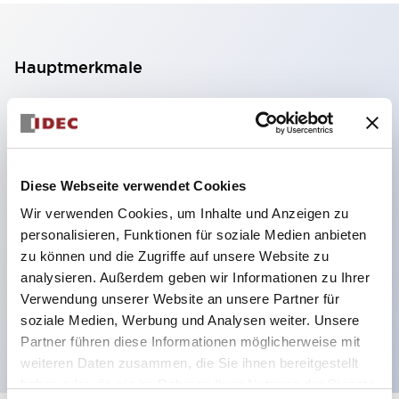
Hauptmerkmale
2-Kontakt-Block mit 2 Stufen, ermöglicht eine 4-
Kontakt-Konfiguration (Gewährleistung der
Isolierung zwischen den 2 Kontakten).
Diese Webseite verwendet Cookies
Paneltiefe 39,9 mm (※ 11-stufiger Kontaktblock),
Wir verwenden Cookies, um Inhalte und Anzeigen zu
59,9 mm (※ 22-stufiger Kontaktblock).
personalisieren, Funktionen für soziale Medien anbieten
Platzsparendes Design möglich.
zu können und die Zugriffe auf unsere Website zu
Sicherheitsstruktur der 3. Generation: 2-Aktions-
analysieren. Außerdem geben wir Informationen zu Ihrer
Freisetzung, integrierter Schutz, IP20-
Verwendung unserer Website an unsere Partner für
soziale Medien, Werbung und Analysen weiter. Unsere
Fingerschutzstruktur
Partner führen diese Informationen möglicherweise mit
weiteren Daten zusammen, die Sie ihnen bereitgestellt
haben oder die sie im Rahmen Ihrer Nutzung der Dienste