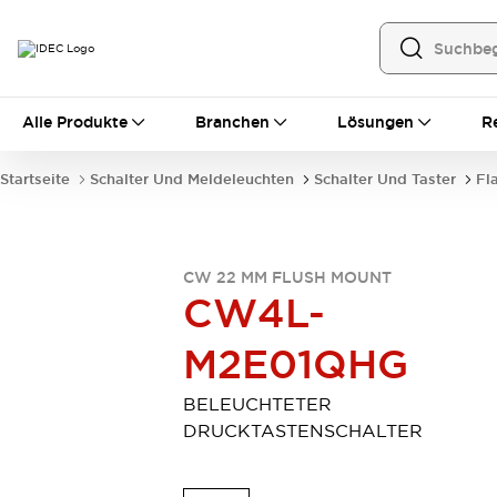
Alle Produkte
Alle Produkte
Branchen
Lösungen
R
Automatisierung
Bedienerschnittstellen
Startseite
Schalter Und Meldeleuchten
Schalter Und Taster
Fl
Industrie-Ethernet-Geräte
Speicherprogrammierbare Steuerung (SPS)
Entdecken Sie alles
Sensoren
CW 22 MM FLUSH MOUNT
Automatische Identifizierung
CW4L-
Sensoren/Erfassung
Entdecken Sie alles
M2E01QHG
Industriekomponenten
LED-Meldeleuchten
Leitungsschutzgeräte
Relais und Zeitrelais
Stromversorgungen
BELEUCHTETER
Verbindungsgeräte
Entdecken Sie alles
DRUCKTASTENSCHALTER
Mobilitätslösungen
Motorunterstützung