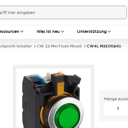
essourcen
Was ist neu
Unterstützung
achprofil-Schalter
CW 22 Mm Flush Mount
CW4L-M2E01QHG
Menge ausw