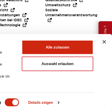
tor Relations
Qualitätskontrolle
s
Umweltschutz
richt
Soziale
nstaltungen
Unternehmensverantwortung
iten bei IDEC
Technologie
Brauche Hilfe ?
Alle zulassen
le
Auswahl erlauben
le
sie im
EMEA
g
Details zeigen
ENTE & DATEIEN