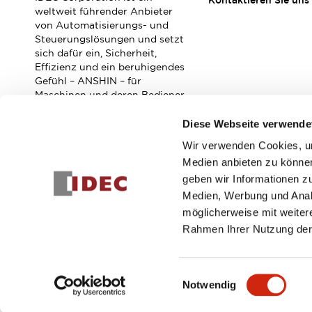
Kontaktieren Sie uns
Veranstaltungen / Seminare
weltweit führender Anbieter
Unterstützung
von Automatisierungs- und
Steuerungslösungen und setzt
Kontaktieren Sie uns
sich dafür ein, Sicherheit,
So finden Sie uns
Effizienz und ein beruhigendes
Online Händler
Gefühl – ANSHIN – für
Maschinen und deren Bediener
zu verbessern.
Diese Webseite verwende
Wir verwenden Cookies, um
Abonnieren Sie unseren Newsletter!
Medien anbieten zu können
geben wir Informationen z
Registrieren
Medien, Werbung und Analy
möglicherweise mit weiter
Rahmen Ihrer Nutzung der
© 2026 IDEC Corporation
Datenschutzrichtlinie
Geschäft
Einwilligungsauswahl
Notwendig
PRODUKTDE