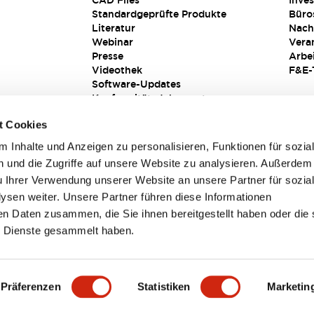
CAD Files
Inves
Standardgeprüfte Produkte
Büro
Literatur
Nach
Webinar
Vera
Presse
Arbe
Videothek
F&E-
Software-Updates
Konformitätsdokumente
Schwachstellenberichte
t Cookies
Sicherheitslösung
 Inhalte und Anzeigen zu personalisieren, Funktionen für sozia
 und die Zugriffe auf unsere Website zu analysieren. Außerdem
u Ihrer Verwendung unserer Website an unsere Partner für sozia
sen weiter. Unsere Partner führen diese Informationen
en Daten zusammen, die Sie ihnen bereitgestellt haben oder die 
 Dienste gesammelt haben.
sbedingungen
Präferenzen
Statistiken
Marketin
TAILS
HAUPTMERKMALE
SPEZIFIKATIONEN
DOKUM