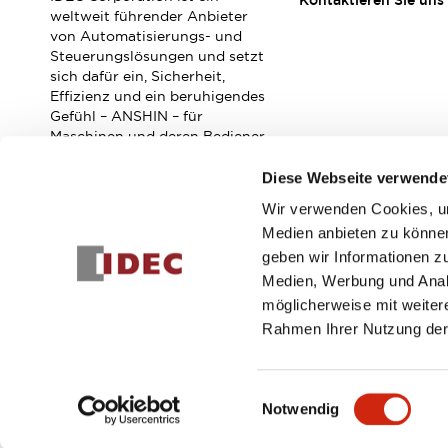
Kontaktieren Sie uns
Veranstaltungen / Seminare
weltweit führender Anbieter
Unterstützung
von Automatisierungs- und
Steuerungslösungen und setzt
Kontaktieren Sie uns
sich dafür ein, Sicherheit,
So finden Sie uns
Effizienz und ein beruhigendes
Online Händler
Gefühl – ANSHIN – für
Maschinen und deren Bediener
zu verbessern.
Diese Webseite verwende
Wir verwenden Cookies, um
Abonnieren Sie unseren Newsletter!
Medien anbieten zu können
geben wir Informationen z
Registrieren
Medien, Werbung und Analy
möglicherweise mit weiter
Rahmen Ihrer Nutzung der
© 2026 IDEC Corporation
Datenschutzrichtlinie
Geschäft
Einwilligungsauswahl
Notwendig
PRODUKTDE