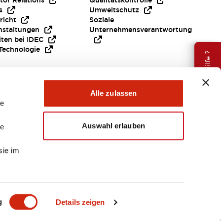
tor Relations
Qualitätskontrolle
s
Umweltschutz
richt
Soziale
nstaltungen
Unternehmensverantwortung
iten bei IDEC
Technologie
Brauche Hilfe ?
Alle zulassen
le
Auswahl erlauben
le
sie im
EMEA
g
Details zeigen
ENTE & DATEIEN