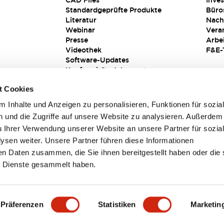
CAD Files
Inves
Standardgeprüfte Produkte
Büro
Literatur
Nach
Webinar
Vera
Presse
Arbe
Videothek
F&E-
Software-Updates
Konformitätsdokumente
Schwachstellenberichte
t Cookies
Sicherheitslösung
 Inhalte und Anzeigen zu personalisieren, Funktionen für sozia
 und die Zugriffe auf unsere Website zu analysieren. Außerdem
u Ihrer Verwendung unserer Website an unsere Partner für sozia
sen weiter. Unsere Partner führen diese Informationen
en Daten zusammen, die Sie ihnen bereitgestellt haben oder die 
 Dienste gesammelt haben.
sbedingungen
Präferenzen
Statistiken
Marketin
TAILS
HAUPTMERKMALE
SPEZIFIKATIONEN
DOKUM