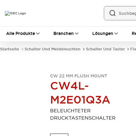
Alle Produkte
Alle Produkte
Branchen
Lösungen
R
Automatisierung
Bedienerschnittstellen
Startseite
Schalter Und Meldeleuchten
Schalter Und Taster
Fl
Industrie-Ethernet-Geräte
Speicherprogrammierbare Steuerung (SPS)
Entdecken Sie alles
Sensoren
CW 22 MM FLUSH MOUNT
Automatische Identifizierung
CW4L-
Sensoren/Erfassung
Entdecken Sie alles
M2E01Q3A
Industriekomponenten
LED-Meldeleuchten
Leitungsschutzgeräte
Relais und Zeitrelais
Stromversorgungen
BELEUCHTETER
Verbindungsgeräte
Entdecken Sie alles
DRUCKTASTENSCHALTER
Mobilitätslösungen
Motorunterstützung