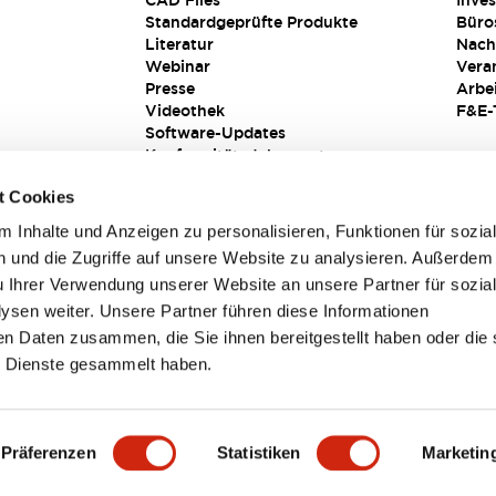
CAD Files
Inves
Standardgeprüfte Produkte
Büro
Literatur
Nach
Webinar
Vera
Presse
Arbe
Videothek
F&E-
Software-Updates
Konformitätsdokumente
Schwachstellenberichte
t Cookies
Sicherheitslösung
 Inhalte und Anzeigen zu personalisieren, Funktionen für sozia
 und die Zugriffe auf unsere Website zu analysieren. Außerdem
u Ihrer Verwendung unserer Website an unsere Partner für sozia
sen weiter. Unsere Partner führen diese Informationen
en Daten zusammen, die Sie ihnen bereitgestellt haben oder die 
 Dienste gesammelt haben.
sbedingungen
Präferenzen
Statistiken
Marketin
TAILS
HAUPTMERKMALE
SPEZIFIKATIONEN
DOKUM