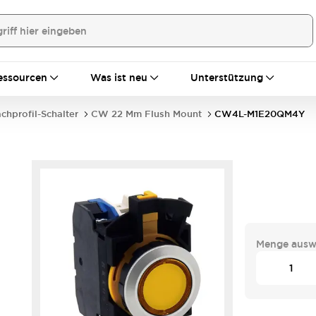
essourcen
Was ist neu
Unterstützung
achprofil-Schalter
CW 22 Mm Flush Mount
CW4L-M1E20QM4Y
Menge ausw