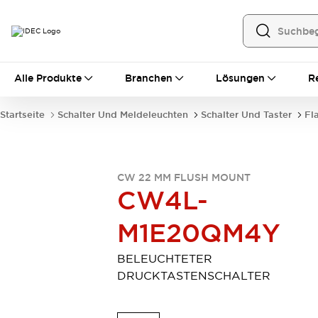
Alle Produkte
Alle Produkte
Branchen
Lösungen
R
Automatisierung
Bedienerschnittstellen
Startseite
Schalter Und Meldeleuchten
Schalter Und Taster
Fl
Industrie-Ethernet-Geräte
Speicherprogrammierbare Steuerung (SPS)
Entdecken Sie alles
Sensoren
CW 22 MM FLUSH MOUNT
Automatische Identifizierung
CW4L-
Sensoren/Erfassung
Entdecken Sie alles
M1E20QM4Y
Industriekomponenten
LED-Meldeleuchten
Leitungsschutzgeräte
Relais und Zeitrelais
Stromversorgungen
BELEUCHTETER
Verbindungsgeräte
Entdecken Sie alles
DRUCKTASTENSCHALTER
Mobilitätslösungen
Motorunterstützung