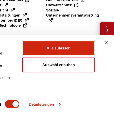
tor Relations
Qualitätskontrolle
s
Umweltschutz
richt
Soziale
nstaltungen
Unternehmensverantwortung
iten bei IDEC
Technologie
Brauche Hilfe ?
Alle zulassen
le
Auswahl erlauben
le
sie im
EMEA
g
Details zeigen
ENTE & DATEIEN