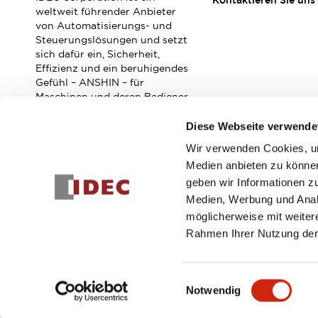
Kontaktieren Sie uns
Veranstaltungen / Seminare
weltweit führender Anbieter
Unterstützung
von Automatisierungs- und
Steuerungslösungen und setzt
Kontaktieren Sie uns
sich dafür ein, Sicherheit,
So finden Sie uns
Effizienz und ein beruhigendes
Online Händler
Gefühl – ANSHIN – für
Maschinen und deren Bediener
zu verbessern.
Diese Webseite verwende
Wir verwenden Cookies, um
Abonnieren Sie unseren Newsletter!
Medien anbieten zu können
geben wir Informationen z
Registrieren
Medien, Werbung und Analy
möglicherweise mit weiter
Rahmen Ihrer Nutzung der
© 2026 IDEC Corporation
Datenschutzrichtlinie
Geschäft
Einwilligungsauswahl
Notwendig
PRODUKTDE