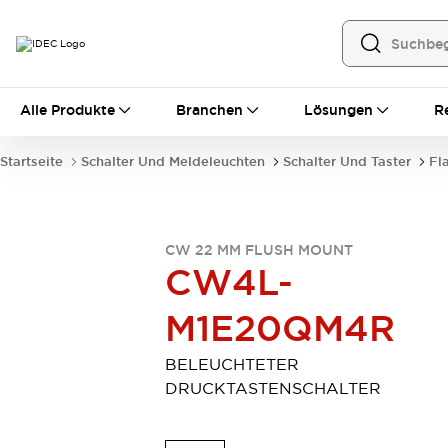
Alle Produkte
Alle Produkte
Branchen
Lösungen
R
Automatisierung
Bedienerschnittstellen
Startseite
Schalter Und Meldeleuchten
Schalter Und Taster
Fl
Industrie-Ethernet-Geräte
Speicherprogrammierbare Steuerung (SPS)
Entdecken Sie alles
Sensoren
CW 22 MM FLUSH MOUNT
Automatische Identifizierung
CW4L-
Sensoren/Erfassung
Entdecken Sie alles
M1E20QM4R
Industriekomponenten
LED-Meldeleuchten
Leitungsschutzgeräte
Relais und Zeitrelais
Stromversorgungen
BELEUCHTETER
Verbindungsgeräte
Entdecken Sie alles
DRUCKTASTENSCHALTER
Mobilitätslösungen
Motorunterstützung