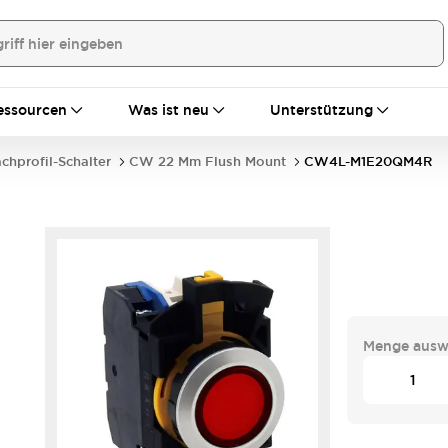
essourcen
Was ist neu
Unterstützung
achprofil-Schalter
CW 22 Mm Flush Mount
CW4L-M1E20QM4R
Menge ausw