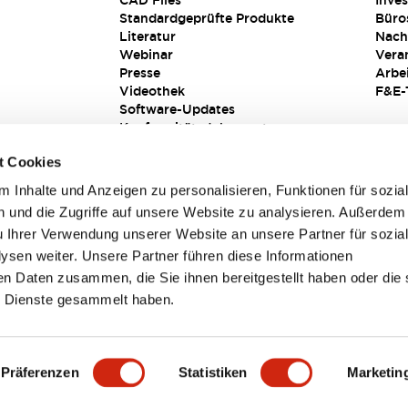
CAD Files
Inves
Standardgeprüfte Produkte
Büro
Literatur
Nach
Webinar
Vera
Presse
Arbe
Videothek
F&E-
Software-Updates
Konformitätsdokumente
Schwachstellenberichte
t Cookies
Sicherheitslösung
 Inhalte und Anzeigen zu personalisieren, Funktionen für sozia
 und die Zugriffe auf unsere Website zu analysieren. Außerdem
u Ihrer Verwendung unserer Website an unsere Partner für sozia
sen weiter. Unsere Partner führen diese Informationen
en Daten zusammen, die Sie ihnen bereitgestellt haben oder die 
 Dienste gesammelt haben.
sbedingungen
Präferenzen
Statistiken
Marketin
TAILS
HAUPTMERKMALE
SPEZIFIKATIONEN
DOKUM