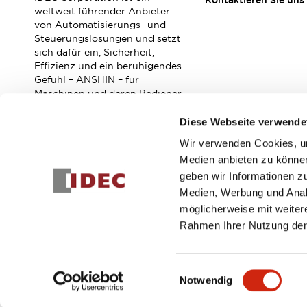
Kontaktieren Sie uns
Veranstaltungen / Seminare
weltweit führender Anbieter
Unterstützung
von Automatisierungs- und
Steuerungslösungen und setzt
Kontaktieren Sie uns
sich dafür ein, Sicherheit,
So finden Sie uns
Effizienz und ein beruhigendes
Online Händler
Gefühl – ANSHIN – für
Maschinen und deren Bediener
zu verbessern.
Diese Webseite verwende
Wir verwenden Cookies, um
Abonnieren Sie unseren Newsletter!
Medien anbieten zu können
geben wir Informationen z
Registrieren
Medien, Werbung und Analy
möglicherweise mit weiter
Rahmen Ihrer Nutzung der
© 2026 IDEC Corporation
Datenschutzrichtlinie
Geschäft
Einwilligungsauswahl
Notwendig
PRODUKTDE