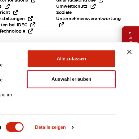
tor Relations
Qualitätskontrolle
s
Umweltschutz
richt
Soziale
nstaltungen
Unternehmensverantwortung
iten bei IDEC
Technologie
Brauche Hilfe ?
Alle zulassen
le
Auswahl erlauben
le
sie im
EMEA
g
Details zeigen
ENTE & DATEIEN