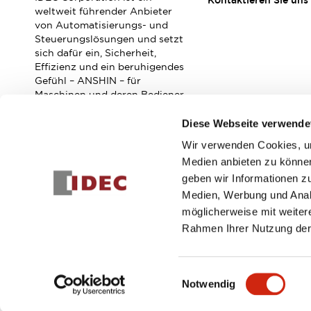
Kontaktieren Sie uns
Veranstaltungen / Seminare
weltweit führender Anbieter
Unterstützung
von Automatisierungs- und
Steuerungslösungen und setzt
Kontaktieren Sie uns
sich dafür ein, Sicherheit,
So finden Sie uns
Effizienz und ein beruhigendes
Online Händler
Gefühl – ANSHIN – für
Maschinen und deren Bediener
zu verbessern.
Diese Webseite verwende
Wir verwenden Cookies, um
Abonnieren Sie unseren Newsletter!
Medien anbieten zu können
geben wir Informationen z
Registrieren
Medien, Werbung und Analy
möglicherweise mit weiter
Rahmen Ihrer Nutzung der
© 2026 IDEC Corporation
Datenschutzrichtlinie
Geschäft
Einwilligungsauswahl
Notwendig
PRODUKTDE