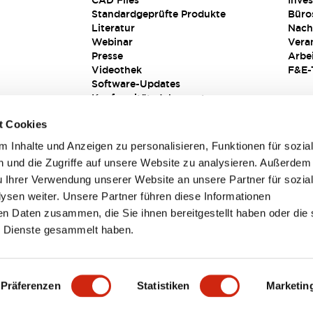
CAD Files
Inves
Standardgeprüfte Produkte
Büro
Literatur
Nach
Webinar
Vera
Presse
Arbe
Videothek
F&E-
Software-Updates
Konformitätsdokumente
Schwachstellenberichte
t Cookies
Sicherheitslösung
 Inhalte und Anzeigen zu personalisieren, Funktionen für sozia
 und die Zugriffe auf unsere Website zu analysieren. Außerdem
u Ihrer Verwendung unserer Website an unsere Partner für sozia
sen weiter. Unsere Partner führen diese Informationen
en Daten zusammen, die Sie ihnen bereitgestellt haben oder die 
 Dienste gesammelt haben.
sbedingungen
Präferenzen
Statistiken
Marketin
TAILS
HAUPTMERKMALE
SPEZIFIKATIONEN
DOKUM