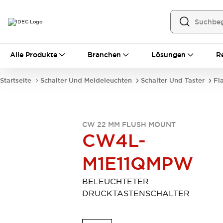
Alle Produkte
Alle Produkte
Branchen
Lösungen
R
Automatisierung
Bedienerschnittstellen
Startseite
Schalter Und Meldeleuchten
Schalter Und Taster
Fl
Industrie-Ethernet-Geräte
Speicherprogrammierbare Steuerung (SPS)
Entdecken Sie alles
Sensoren
CW 22 MM FLUSH MOUNT
Automatische Identifizierung
CW4L-
Sensoren/Erfassung
Entdecken Sie alles
M1E11QMPW
Industriekomponenten
LED-Meldeleuchten
Leitungsschutzgeräte
Relais und Zeitrelais
Stromversorgungen
BELEUCHTETER
Verbindungsgeräte
Entdecken Sie alles
DRUCKTASTENSCHALTER
Mobilitätslösungen
Motorunterstützung