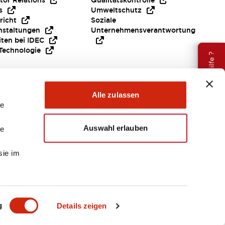
tor Relations
Qualitätskontrolle
s
Umweltschutz
richt
Soziale
nstaltungen
Unternehmensverantwortung
iten bei IDEC
Technologie
Brauche Hilfe ?
Alle zulassen
le
Auswahl erlauben
le
sie im
EMEA
g
Details zeigen
ENTE & DATEIEN