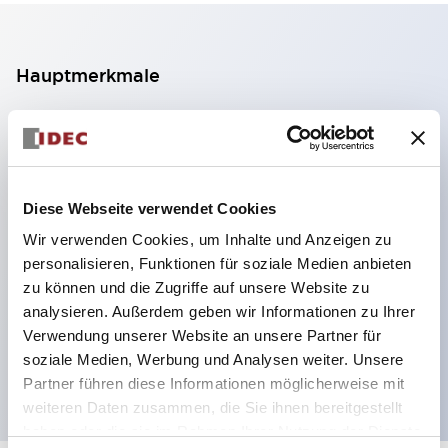
Hauptmerkmale
2-Kontakt-Block mit 2 Stufen, ermöglicht eine 4-
Kontakt-Konfiguration (Gewährleistung der
Isolierung zwischen den 2 Kontakten).
Diese Webseite verwendet Cookies
Paneltiefe 39,9 mm (※ 11-stufiger Kontaktblock),
Wir verwenden Cookies, um Inhalte und Anzeigen zu
59,9 mm (※ 22-stufiger Kontaktblock).
personalisieren, Funktionen für soziale Medien anbieten
Platzsparendes Design möglich.
zu können und die Zugriffe auf unsere Website zu
Sicherheitsstruktur der 3. Generation: 2-Aktions-
analysieren. Außerdem geben wir Informationen zu Ihrer
Freisetzung, integrierter Schutz, IP20-
Verwendung unserer Website an unsere Partner für
soziale Medien, Werbung und Analysen weiter. Unsere
Fingerschutzstruktur
Partner führen diese Informationen möglicherweise mit
weiteren Daten zusammen, die Sie ihnen bereitgestellt
haben oder die sie im Rahmen Ihrer Nutzung der Dienste