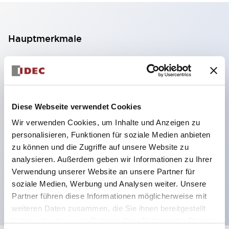
Hauptmerkmale
2-Kontakt-Block mit 2 Stufen, ermöglicht eine 4-
Kontakt-Konfiguration (Gewährleistung der
Isolierung zwischen den 2 Kontakten).
Diese Webseite verwendet Cookies
Paneltiefe 39,9 mm (※ 11-stufiger Kontaktblock),
Wir verwenden Cookies, um Inhalte und Anzeigen zu
59,9 mm (※ 22-stufiger Kontaktblock).
personalisieren, Funktionen für soziale Medien anbieten
Platzsparendes Design möglich.
zu können und die Zugriffe auf unsere Website zu
Sicherheitsstruktur der 3. Generation: 2-Aktions-
analysieren. Außerdem geben wir Informationen zu Ihrer
Freisetzung, integrierter Schutz, IP20-
Verwendung unserer Website an unsere Partner für
soziale Medien, Werbung und Analysen weiter. Unsere
Fingerschutzstruktur
Partner führen diese Informationen möglicherweise mit
weiteren Daten zusammen, die Sie ihnen bereitgestellt
haben oder die sie im Rahmen Ihrer Nutzung der Dienste