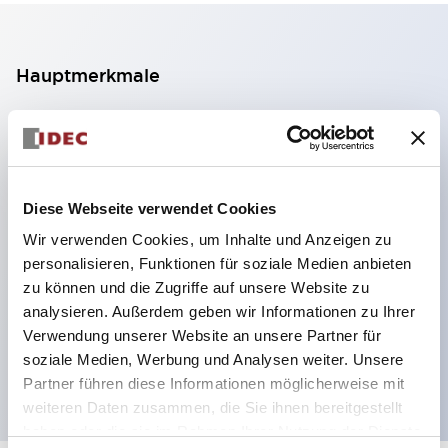
Hauptmerkmale
2-Kontakt-Block mit 2 Stufen, ermöglicht eine 4-
Kontakt-Konfiguration (Gewährleistung der
Isolierung zwischen den 2 Kontakten).
Diese Webseite verwendet Cookies
Paneltiefe 39,9 mm (※ 11-stufiger Kontaktblock),
Wir verwenden Cookies, um Inhalte und Anzeigen zu
59,9 mm (※ 22-stufiger Kontaktblock).
personalisieren, Funktionen für soziale Medien anbieten
Platzsparendes Design möglich.
zu können und die Zugriffe auf unsere Website zu
Sicherheitsstruktur der 3. Generation: 2-Aktions-
analysieren. Außerdem geben wir Informationen zu Ihrer
Freisetzung, integrierter Schutz, IP20-
Verwendung unserer Website an unsere Partner für
soziale Medien, Werbung und Analysen weiter. Unsere
Fingerschutzstruktur
Partner führen diese Informationen möglicherweise mit
weiteren Daten zusammen, die Sie ihnen bereitgestellt
haben oder die sie im Rahmen Ihrer Nutzung der Dienste