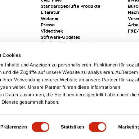
CAD Files
Inves
Standardgeprüfte Produkte
Büro
Literatur
Nach
Webinar
Vera
Presse
Arbe
Videothek
F&E-
Software-Updates
Konformitätsdokumente
Schwachstellenberichte
t Cookies
Sicherheitslösung
 Inhalte und Anzeigen zu personalisieren, Funktionen für sozia
 und die Zugriffe auf unsere Website zu analysieren. Außerdem
u Ihrer Verwendung unserer Website an unsere Partner für sozia
sen weiter. Unsere Partner führen diese Informationen
en Daten zusammen, die Sie ihnen bereitgestellt haben oder die 
 Dienste gesammelt haben.
sbedingungen
Präferenzen
Statistiken
Marketin
TAILS
HAUPTMERKMALE
SPEZIFIKATIONEN
DOKUM