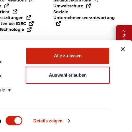
tor Relations
Qualitätskontrolle
s
Umweltschutz
richt
Soziale
nstaltungen
Unternehmensverantwortung
iten bei IDEC
Technologie
Brauche Hilfe ?
Alle zulassen
le
Auswahl erlauben
le
sie im
EMEA
g
Details zeigen
ENTE & DATEIEN