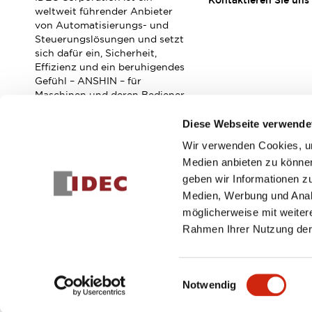
Kontaktieren Sie uns
Veranstaltungen / Seminare
weltweit führender Anbieter
Unterstützung
von Automatisierungs- und
Steuerungslösungen und setzt
Kontaktieren Sie uns
sich dafür ein, Sicherheit,
So finden Sie uns
Effizienz und ein beruhigendes
Online Händler
Gefühl – ANSHIN – für
Maschinen und deren Bediener
zu verbessern.
Diese Webseite verwende
Wir verwenden Cookies, um
Abonnieren Sie unseren Newsletter!
Medien anbieten zu können
geben wir Informationen z
Registrieren
Medien, Werbung und Analy
möglicherweise mit weiter
Rahmen Ihrer Nutzung der
© 2026 IDEC Corporation
Datenschutzrichtlinie
Geschäft
Einwilligungsauswahl
Notwendig
PRODUKTDE