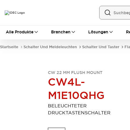
Alle Produkte
Alle Produkte
Branchen
Lösungen
R
Automatisierung
Bedienerschnittstellen
Startseite
Schalter Und Meldeleuchten
Schalter Und Taster
Fl
Industrie-Ethernet-Geräte
Speicherprogrammierbare Steuerung (SPS)
Entdecken Sie alles
Sensoren
CW 22 MM FLUSH MOUNT
Automatische Identifizierung
CW4L-
Sensoren/Erfassung
Entdecken Sie alles
M1E10QHG
Industriekomponenten
LED-Meldeleuchten
Leitungsschutzgeräte
Relais und Zeitrelais
Stromversorgungen
BELEUCHTETER
Verbindungsgeräte
Entdecken Sie alles
DRUCKTASTENSCHALTER
Mobilitätslösungen
Motorunterstützung