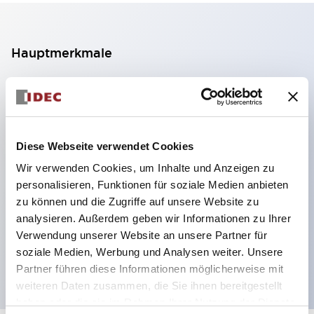
Hauptmerkmale
2-Kontakt-Block mit 2 Stufen, ermöglicht eine 4-
Kontakt-Konfiguration (Gewährleistung der
Isolierung zwischen den 2 Kontakten).
Diese Webseite verwendet Cookies
Paneltiefe 39,9 mm (※ 11-stufiger Kontaktblock),
Wir verwenden Cookies, um Inhalte und Anzeigen zu
59,9 mm (※ 22-stufiger Kontaktblock).
personalisieren, Funktionen für soziale Medien anbieten
Platzsparendes Design möglich.
zu können und die Zugriffe auf unsere Website zu
Sicherheitsstruktur der 3. Generation: 2-Aktions-
analysieren. Außerdem geben wir Informationen zu Ihrer
Freisetzung, integrierter Schutz, IP20-
Verwendung unserer Website an unsere Partner für
soziale Medien, Werbung und Analysen weiter. Unsere
Fingerschutzstruktur
Partner führen diese Informationen möglicherweise mit
weiteren Daten zusammen, die Sie ihnen bereitgestellt
haben oder die sie im Rahmen Ihrer Nutzung der Dienste