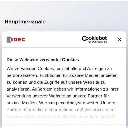
Hauptmerkmale
2-Kontakt-Block mit 2 Stufen, ermöglicht eine 4-
Kontakt-Konfiguration (Gewährleistung der
Isolierung zwischen den 2 Kontakten).
Diese Webseite verwendet Cookies
Paneltiefe 39,9 mm (※ 11-stufiger Kontaktblock),
Wir verwenden Cookies, um Inhalte und Anzeigen zu
59,9 mm (※ 22-stufiger Kontaktblock).
personalisieren, Funktionen für soziale Medien anbieten
Platzsparendes Design möglich.
zu können und die Zugriffe auf unsere Website zu
Sicherheitsstruktur der 3. Generation: 2-Aktions-
analysieren. Außerdem geben wir Informationen zu Ihrer
Freisetzung, integrierter Schutz, IP20-
Verwendung unserer Website an unsere Partner für
soziale Medien, Werbung und Analysen weiter. Unsere
Fingerschutzstruktur
Partner führen diese Informationen möglicherweise mit
weiteren Daten zusammen, die Sie ihnen bereitgestellt
haben oder die sie im Rahmen Ihrer Nutzung der Dienste