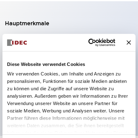
Hauptmerkmale
2-Kontakt-Block mit 2 Stufen, ermöglicht eine 4-
Kontakt-Konfiguration (Gewährleistung der
Isolierung zwischen den 2 Kontakten).
Diese Webseite verwendet Cookies
Paneltiefe 39,9 mm (※ 11-stufiger Kontaktblock),
Wir verwenden Cookies, um Inhalte und Anzeigen zu
59,9 mm (※ 22-stufiger Kontaktblock).
personalisieren, Funktionen für soziale Medien anbieten
Platzsparendes Design möglich.
zu können und die Zugriffe auf unsere Website zu
Sicherheitsstruktur der 3. Generation: 2-Aktions-
analysieren. Außerdem geben wir Informationen zu Ihrer
Freisetzung, integrierter Schutz, IP20-
Verwendung unserer Website an unsere Partner für
soziale Medien, Werbung und Analysen weiter. Unsere
Fingerschutzstruktur
Partner führen diese Informationen möglicherweise mit
weiteren Daten zusammen, die Sie ihnen bereitgestellt
haben oder die sie im Rahmen Ihrer Nutzung der Dienste