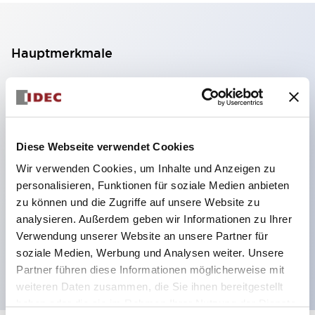
Hauptmerkmale
2-Kontakt-Block mit 2 Stufen, ermöglicht eine 4-
Kontakt-Konfiguration (Gewährleistung der
Isolierung zwischen den 2 Kontakten).
Diese Webseite verwendet Cookies
Paneltiefe 39,9 mm (※ 11-stufiger Kontaktblock),
Wir verwenden Cookies, um Inhalte und Anzeigen zu
59,9 mm (※ 22-stufiger Kontaktblock).
personalisieren, Funktionen für soziale Medien anbieten
Platzsparendes Design möglich.
zu können und die Zugriffe auf unsere Website zu
Sicherheitsstruktur der 3. Generation: 2-Aktions-
analysieren. Außerdem geben wir Informationen zu Ihrer
Freisetzung, integrierter Schutz, IP20-
Verwendung unserer Website an unsere Partner für
soziale Medien, Werbung und Analysen weiter. Unsere
Fingerschutzstruktur
Partner führen diese Informationen möglicherweise mit
weiteren Daten zusammen, die Sie ihnen bereitgestellt
haben oder die sie im Rahmen Ihrer Nutzung der Dienste