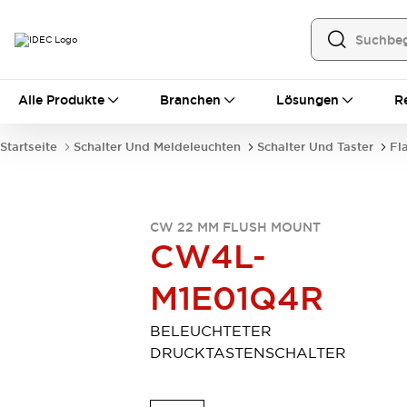
Alle Produkte
Alle Produkte
Branchen
Lösungen
R
Automatisierung
Bedienerschnittstellen
Startseite
Schalter Und Meldeleuchten
Schalter Und Taster
Fl
Industrie-Ethernet-Geräte
Speicherprogrammierbare Steuerung (SPS)
Entdecken Sie alles
Sensoren
CW 22 MM FLUSH MOUNT
Automatische Identifizierung
CW4L-
Sensoren/Erfassung
Entdecken Sie alles
M1E01Q4R
Industriekomponenten
LED-Meldeleuchten
Leitungsschutzgeräte
Relais und Zeitrelais
Stromversorgungen
BELEUCHTETER
Verbindungsgeräte
Entdecken Sie alles
DRUCKTASTENSCHALTER
Mobilitätslösungen
Motorunterstützung