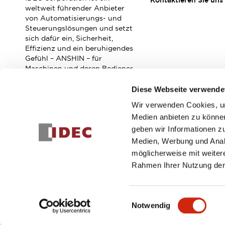
Kontaktieren Sie uns
Veranstaltungen / Seminare
weltweit führender Anbieter
Unterstützung
von Automatisierungs- und
Steuerungslösungen und setzt
Kontaktieren Sie uns
sich dafür ein, Sicherheit,
So finden Sie uns
Effizienz und ein beruhigendes
Online Händler
Gefühl – ANSHIN – für
Maschinen und deren Bediener
zu verbessern.
Diese Webseite verwende
Wir verwenden Cookies, um
Abonnieren Sie unseren Newsletter!
Medien anbieten zu können
geben wir Informationen z
Registrieren
Medien, Werbung und Analy
möglicherweise mit weiter
Rahmen Ihrer Nutzung der
© 2026 IDEC Corporation
Datenschutzrichtlinie
Geschäft
Einwilligungsauswahl
Notwendig
PRODUKTDE