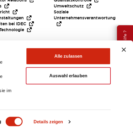
tor Relations
Qualitätskontrolle
s
Umweltschutz
richt
Soziale
nstaltungen
Unternehmensverantwortung
iten bei IDEC
Technologie
Brauche Hilfe ?
Alle zulassen
le
Auswahl erlauben
le
sie im
EMEA
g
Details zeigen
ENTE & DATEIEN