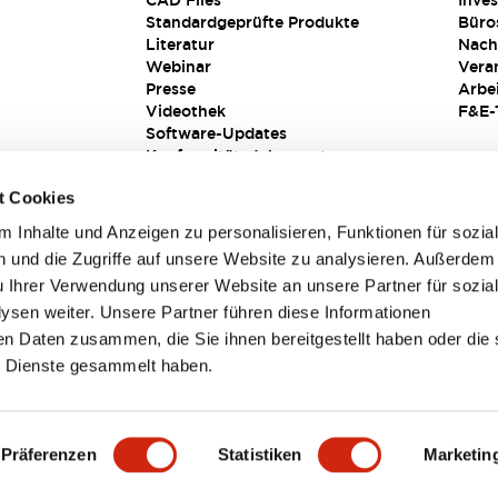
CAD Files
Inves
Standardgeprüfte Produkte
Büro
Literatur
Nach
Webinar
Vera
Presse
Arbe
Videothek
F&E-
Software-Updates
Konformitätsdokumente
Schwachstellenberichte
t Cookies
Sicherheitslösung
 Inhalte und Anzeigen zu personalisieren, Funktionen für sozia
 und die Zugriffe auf unsere Website zu analysieren. Außerdem
u Ihrer Verwendung unserer Website an unsere Partner für sozia
sen weiter. Unsere Partner führen diese Informationen
en Daten zusammen, die Sie ihnen bereitgestellt haben oder die 
 Dienste gesammelt haben.
sbedingungen
Präferenzen
Statistiken
Marketin
TAILS
HAUPTMERKMALE
SPEZIFIKATIONEN
DOKUM