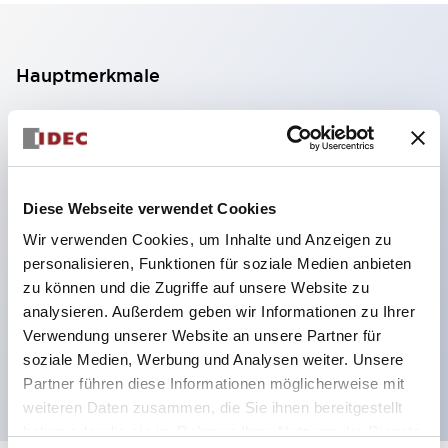
Hauptmerkmale
2-Kontakt-Block mit 2 Stufen, ermöglicht eine 4-
Kontakt-Konfiguration (Gewährleistung der
Isolierung zwischen den 2 Kontakten).
Diese Webseite verwendet Cookies
Paneltiefe 39,9 mm (※ 11-stufiger Kontaktblock),
Wir verwenden Cookies, um Inhalte und Anzeigen zu
59,9 mm (※ 22-stufiger Kontaktblock).
personalisieren, Funktionen für soziale Medien anbieten
Platzsparendes Design möglich.
zu können und die Zugriffe auf unsere Website zu
Sicherheitsstruktur der 3. Generation: 2-Aktions-
analysieren. Außerdem geben wir Informationen zu Ihrer
Freisetzung, integrierter Schutz, IP20-
Verwendung unserer Website an unsere Partner für
soziale Medien, Werbung und Analysen weiter. Unsere
Fingerschutzstruktur
Partner führen diese Informationen möglicherweise mit
weiteren Daten zusammen, die Sie ihnen bereitgestellt
haben oder die sie im Rahmen Ihrer Nutzung der Dienste