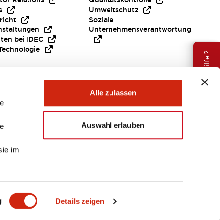
tor Relations
Qualitätskontrolle
s
Umweltschutz
richt
Soziale
nstaltungen
Unternehmensverantwortung
iten bei IDEC
Technologie
Brauche Hilfe ?
Alle zulassen
le
Auswahl erlauben
le
sie im
EMEA
g
Details zeigen
ENTE & DATEIEN