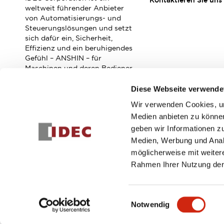
Kontaktieren Sie uns
Veranstaltungen / Seminare
weltweit führender Anbieter
Unterstützung
von Automatisierungs- und
Steuerungslösungen und setzt
Kontaktieren Sie uns
sich dafür ein, Sicherheit,
So finden Sie uns
Effizienz und ein beruhigendes
Online Händler
Gefühl – ANSHIN – für
Maschinen und deren Bediener
zu verbessern.
Diese Webseite verwende
Wir verwenden Cookies, um
Abonnieren Sie unseren Newsletter!
Medien anbieten zu können
geben wir Informationen z
Registrieren
Medien, Werbung und Analy
möglicherweise mit weiter
Rahmen Ihrer Nutzung der
© 2026 IDEC Corporation
Datenschutzrichtlinie
Geschäft
Einwilligungsauswahl
Notwendig
PRODUKTDE