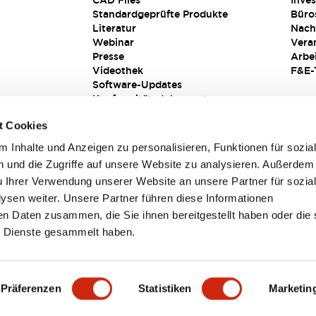
CAD Files
Inves
Standardgeprüfte Produkte
Büro
Literatur
Nach
Webinar
Vera
Presse
Arbe
Videothek
F&E-
Software-Updates
Konformitätsdokumente
Schwachstellenberichte
t Cookies
Sicherheitslösung
 Inhalte und Anzeigen zu personalisieren, Funktionen für sozia
 und die Zugriffe auf unsere Website zu analysieren. Außerdem
u Ihrer Verwendung unserer Website an unsere Partner für sozia
sen weiter. Unsere Partner führen diese Informationen
en Daten zusammen, die Sie ihnen bereitgestellt haben oder die 
 Dienste gesammelt haben.
sbedingungen
Präferenzen
Statistiken
Marketin
TAILS
HAUPTMERKMALE
SPEZIFIKATIONEN
DOKUM