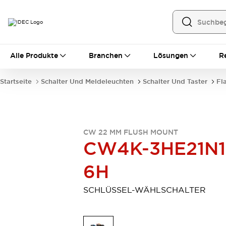
Alle Produkte
Alle Produkte
Branchen
Lösungen
R
Automatisierung
Bedienerschnittstellen
Startseite
Schalter Und Meldeleuchten
Schalter Und Taster
Fl
Industrie-Ethernet-Geräte
Speicherprogrammierbare Steuerung (SPS)
Entdecken Sie alles
Sensoren
CW 22 MM FLUSH MOUNT
Automatische Identifizierung
CW4K-3HE21N1
Sensoren/Erfassung
Entdecken Sie alles
Industriekomponenten
6H
LED-Meldeleuchten
Leitungsschutzgeräte
Relais und Zeitrelais
Stromversorgungen
SCHLÜSSEL-WÄHLSCHALTER
Verbindungsgeräte
Entdecken Sie alles
Mobilitätslösungen
Motorunterstützung