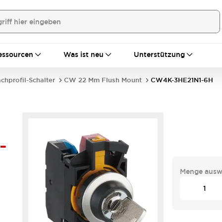
essourcen
Was ist neu
Unterstützung
achprofil-Schalter
CW 22 Mm Flush Mount
CW4K-3HE21N1-6H
-
Menge ausw