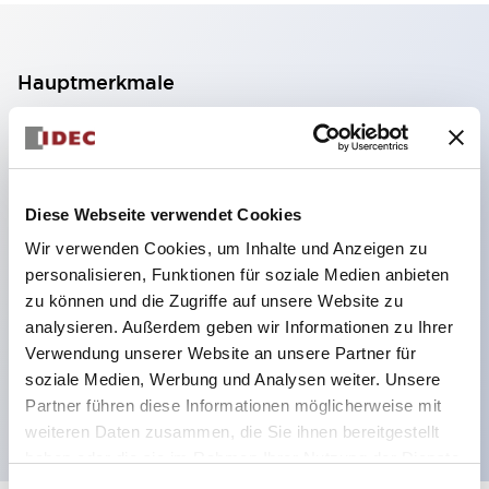
Hauptmerkmale
2-Kontakt-Block mit 2 Stufen, ermöglicht eine 4-
Kontakt-Konfiguration (Gewährleistung der
Isolierung zwischen den 2 Kontakten).
Diese Webseite verwendet Cookies
Paneltiefe 39,9 mm (※ 11-stufiger Kontaktblock),
Wir verwenden Cookies, um Inhalte und Anzeigen zu
59,9 mm (※ 22-stufiger Kontaktblock).
personalisieren, Funktionen für soziale Medien anbieten
Platzsparendes Design möglich.
zu können und die Zugriffe auf unsere Website zu
analysieren. Außerdem geben wir Informationen zu Ihrer
Sicherheitsstruktur der 3. Generation: 2-Aktions-
Verwendung unserer Website an unsere Partner für
Freisetzung, integrierter Schutz, IP20-
soziale Medien, Werbung und Analysen weiter. Unsere
Fingerschutzstruktur
Partner führen diese Informationen möglicherweise mit
weiteren Daten zusammen, die Sie ihnen bereitgestellt
haben oder die sie im Rahmen Ihrer Nutzung der Dienste
gesammelt haben.