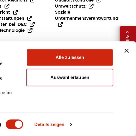
tor Relations
Qualitätskontrolle
s
Umweltschutz
richt
Soziale
nstaltungen
Unternehmensverantwortung
iten bei IDEC
Technologie
Brauche Hilfe ?
Alle zulassen
le
Auswahl erlauben
le
sie im
EMEA
g
Details zeigen
ENTE & DATEIEN