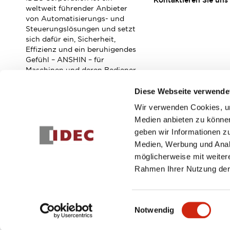
Kontaktieren Sie uns
Veranstaltungen / Seminare
weltweit führender Anbieter
Unterstützung
von Automatisierungs- und
Steuerungslösungen und setzt
Kontaktieren Sie uns
sich dafür ein, Sicherheit,
So finden Sie uns
Effizienz und ein beruhigendes
Online Händler
Gefühl – ANSHIN – für
Maschinen und deren Bediener
zu verbessern.
Diese Webseite verwende
Wir verwenden Cookies, um
Abonnieren Sie unseren Newsletter!
Medien anbieten zu können
geben wir Informationen z
Registrieren
Medien, Werbung und Analy
möglicherweise mit weiter
Rahmen Ihrer Nutzung der
© 2026 IDEC Corporation
Datenschutzrichtlinie
Geschäft
Einwilligungsauswahl
Notwendig
PRODUKTDE