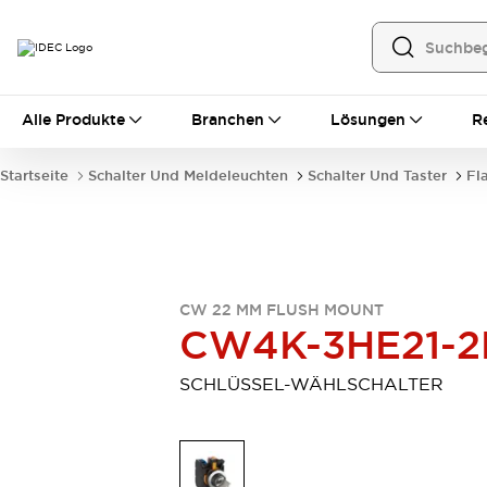
Alle Produkte
Alle Produkte
Branchen
Lösungen
R
Automatisierung
Bedienerschnittstellen
Startseite
Schalter Und Meldeleuchten
Schalter Und Taster
Fl
Industrie-Ethernet-Geräte
Speicherprogrammierbare Steuerung (SPS)
Entdecken Sie alles
Sensoren
Automatische Identifizierung
CW 22 MM FLUSH MOUNT
Sensoren/Erfassung
Entdecken Sie alles
CW4K-3HE21-2
Industriekomponenten
LED-Meldeleuchten
Leitungsschutzgeräte
SCHLÜSSEL-WÄHLSCHALTER
Relais und Zeitrelais
Stromversorgungen
Verbindungsgeräte
Entdecken Sie alles
Mobilitätslösungen
Motorunterstützung