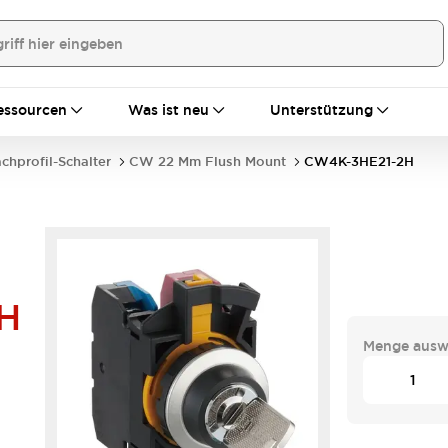
essourcen
Was ist neu
Unterstützung
achprofil-Schalter
CW 22 Mm Flush Mount
CW4K-3HE21-2H
H
Menge ausw