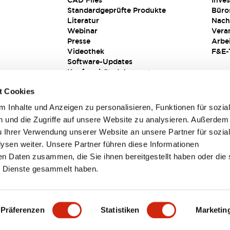
CAD Files
Inves
Standardgeprüfte Produkte
Büro
Literatur
Nach
Webinar
Vera
Presse
Arbe
Videothek
F&E-
Software-Updates
Konformitätsdokumente
Schwachstellenberichte
t Cookies
Sicherheitslösung
 Inhalte und Anzeigen zu personalisieren, Funktionen für sozia
 und die Zugriffe auf unsere Website zu analysieren. Außerdem
u Ihrer Verwendung unserer Website an unsere Partner für sozia
sen weiter. Unsere Partner führen diese Informationen
en Daten zusammen, die Sie ihnen bereitgestellt haben oder die 
 Dienste gesammelt haben.
sbedingungen
Präferenzen
Statistiken
Marketin
TAILS
HAUPTMERKMALE
SPEZIFIKATIONEN
DOKUM