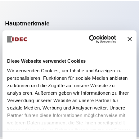
Hauptmerkmale
2-Kontakt-Block mit 2 Stufen, ermöglicht eine 4-
Kontakt-Konfiguration (Gewährleistung der
Isolierung zwischen den 2 Kontakten).
Diese Webseite verwendet Cookies
Paneltiefe 39,9 mm (※ 11-stufiger Kontaktblock),
Wir verwenden Cookies, um Inhalte und Anzeigen zu
59,9 mm (※ 22-stufiger Kontaktblock).
personalisieren, Funktionen für soziale Medien anbieten
Platzsparendes Design möglich.
zu können und die Zugriffe auf unsere Website zu
analysieren. Außerdem geben wir Informationen zu Ihrer
Sicherheitsstruktur der 3. Generation: 2-Aktions-
Verwendung unserer Website an unsere Partner für
Freisetzung, integrierter Schutz, IP20-
soziale Medien, Werbung und Analysen weiter. Unsere
Fingerschutzstruktur
Partner führen diese Informationen möglicherweise mit
weiteren Daten zusammen, die Sie ihnen bereitgestellt
haben oder die sie im Rahmen Ihrer Nutzung der Dienste
gesammelt haben.