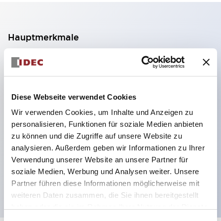
Hauptmerkmale
2-Kontakt-Block mit 2 Stufen, ermöglicht eine 4-
Kontakt-Konfiguration (Gewährleistung der
Isolierung zwischen den 2 Kontakten).
Diese Webseite verwendet Cookies
Paneltiefe 39,9 mm (※ 11-stufiger Kontaktblock),
Wir verwenden Cookies, um Inhalte und Anzeigen zu
59,9 mm (※ 22-stufiger Kontaktblock).
personalisieren, Funktionen für soziale Medien anbieten
Platzsparendes Design möglich.
zu können und die Zugriffe auf unsere Website zu
analysieren. Außerdem geben wir Informationen zu Ihrer
Sicherheitsstruktur der 3. Generation: 2-Aktions-
Verwendung unserer Website an unsere Partner für
Freisetzung, integrierter Schutz, IP20-
soziale Medien, Werbung und Analysen weiter. Unsere
Fingerschutzstruktur
Partner führen diese Informationen möglicherweise mit
weiteren Daten zusammen, die Sie ihnen bereitgestellt
haben oder die sie im Rahmen Ihrer Nutzung der Dienste
gesammelt haben.