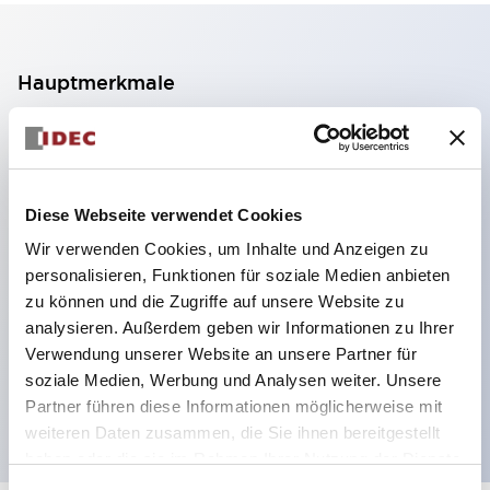
Hauptmerkmale
2-Kontakt-Block mit 2 Stufen, ermöglicht eine 4-
Kontakt-Konfiguration (Gewährleistung der
Isolierung zwischen den 2 Kontakten).
Diese Webseite verwendet Cookies
Paneltiefe 39,9 mm (※ 11-stufiger Kontaktblock),
Wir verwenden Cookies, um Inhalte und Anzeigen zu
59,9 mm (※ 22-stufiger Kontaktblock).
personalisieren, Funktionen für soziale Medien anbieten
Platzsparendes Design möglich.
zu können und die Zugriffe auf unsere Website zu
analysieren. Außerdem geben wir Informationen zu Ihrer
Sicherheitsstruktur der 3. Generation: 2-Aktions-
Verwendung unserer Website an unsere Partner für
Freisetzung, integrierter Schutz, IP20-
soziale Medien, Werbung und Analysen weiter. Unsere
Fingerschutzstruktur
Partner führen diese Informationen möglicherweise mit
weiteren Daten zusammen, die Sie ihnen bereitgestellt
haben oder die sie im Rahmen Ihrer Nutzung der Dienste
gesammelt haben.