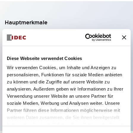
Hauptmerkmale
2-Kontakt-Block mit 2 Stufen, ermöglicht eine 4-
Kontakt-Konfiguration (Gewährleistung der
Isolierung zwischen den 2 Kontakten).
Diese Webseite verwendet Cookies
Paneltiefe 39,9 mm (※ 11-stufiger Kontaktblock),
Wir verwenden Cookies, um Inhalte und Anzeigen zu
59,9 mm (※ 22-stufiger Kontaktblock).
personalisieren, Funktionen für soziale Medien anbieten
Platzsparendes Design möglich.
zu können und die Zugriffe auf unsere Website zu
analysieren. Außerdem geben wir Informationen zu Ihrer
Sicherheitsstruktur der 3. Generation: 2-Aktions-
Verwendung unserer Website an unsere Partner für
Freisetzung, integrierter Schutz, IP20-
soziale Medien, Werbung und Analysen weiter. Unsere
Fingerschutzstruktur
Partner führen diese Informationen möglicherweise mit
weiteren Daten zusammen, die Sie ihnen bereitgestellt
haben oder die sie im Rahmen Ihrer Nutzung der Dienste
gesammelt haben.