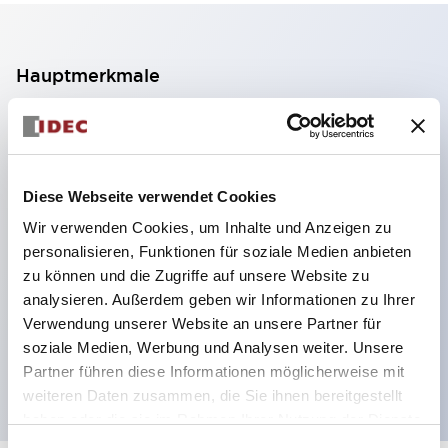
Hauptmerkmale
2-Kontakt-Block mit 2 Stufen, ermöglicht eine 4-
Kontakt-Konfiguration (Gewährleistung der
Isolierung zwischen den 2 Kontakten).
Diese Webseite verwendet Cookies
Paneltiefe 39,9 mm (※ 11-stufiger Kontaktblock),
Wir verwenden Cookies, um Inhalte und Anzeigen zu
59,9 mm (※ 22-stufiger Kontaktblock).
personalisieren, Funktionen für soziale Medien anbieten
Platzsparendes Design möglich.
zu können und die Zugriffe auf unsere Website zu
analysieren. Außerdem geben wir Informationen zu Ihrer
Sicherheitsstruktur der 3. Generation: 2-Aktions-
Verwendung unserer Website an unsere Partner für
Freisetzung, integrierter Schutz, IP20-
soziale Medien, Werbung und Analysen weiter. Unsere
Fingerschutzstruktur
Partner führen diese Informationen möglicherweise mit
weiteren Daten zusammen, die Sie ihnen bereitgestellt
haben oder die sie im Rahmen Ihrer Nutzung der Dienste
gesammelt haben.