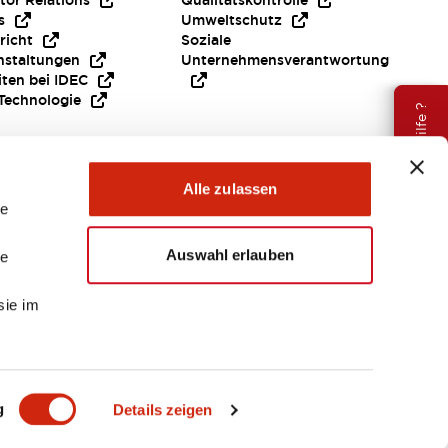
tor Relations
Qualitätskontrolle
s
Umweltschutz
richt
Soziale
nstaltungen
Unternehmensverantwortung
iten bei IDEC
Technologie
Brauche Hilfe ?
Alle zulassen
le
Auswahl erlauben
le
sie im
EMEA
g
Details zeigen
ENTE & DATEIEN