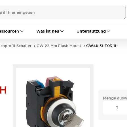
essourcen
Was ist neu
Unterstützung
achprofil-Schalter
CW 22 Mm Flush Mount
CW4K-3HE03-1H
1H
Menge ausw