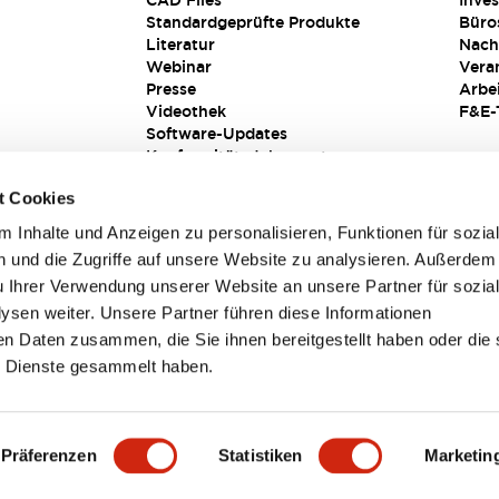
CAD Files
Inves
Standardgeprüfte Produkte
Büro
Literatur
Nach
Webinar
Vera
Presse
Arbe
Videothek
F&E-
Software-Updates
Konformitätsdokumente
Schwachstellenberichte
t Cookies
Sicherheitslösung
 Inhalte und Anzeigen zu personalisieren, Funktionen für sozia
 und die Zugriffe auf unsere Website zu analysieren. Außerdem
u Ihrer Verwendung unserer Website an unsere Partner für sozia
sen weiter. Unsere Partner führen diese Informationen
en Daten zusammen, die Sie ihnen bereitgestellt haben oder die 
 Dienste gesammelt haben.
sbedingungen
Präferenzen
Statistiken
Marketin
TAILS
HAUPTMERKMALE
SPEZIFIKATIONEN
DOKUM