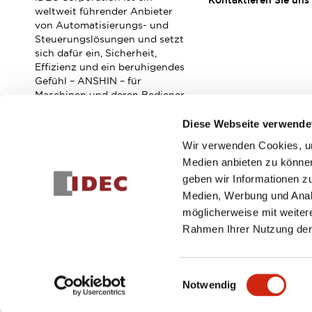
Kontaktieren Sie uns
Veranstaltungen / Seminare
weltweit führender Anbieter
Unterstützung
von Automatisierungs- und
Steuerungslösungen und setzt
Kontaktieren Sie uns
sich dafür ein, Sicherheit,
So finden Sie uns
Effizienz und ein beruhigendes
Online Händler
Gefühl – ANSHIN – für
Maschinen und deren Bediener
zu verbessern.
Diese Webseite verwende
Wir verwenden Cookies, um
Abonnieren Sie unseren Newsletter!
Medien anbieten zu können
geben wir Informationen z
Registrieren
Medien, Werbung und Analy
möglicherweise mit weiter
Rahmen Ihrer Nutzung der
© 2026 IDEC Corporation
Datenschutzrichtlinie
Geschäft
Einwilligungsauswahl
Notwendig
PRODUKTDE