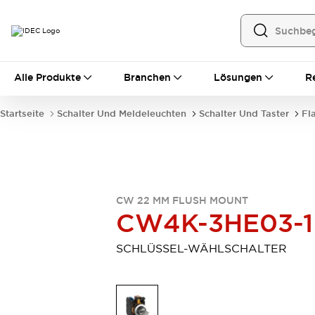
Alle Produkte
Alle Produkte
Branchen
Lösungen
R
Automatisierung
Bedienerschnittstellen
Startseite
Schalter Und Meldeleuchten
Schalter Und Taster
Fl
Industrie-Ethernet-Geräte
Speicherprogrammierbare Steuerung (SPS)
Entdecken Sie alles
Sensoren
Automatische Identifizierung
CW 22 MM FLUSH MOUNT
Sensoren/Erfassung
Entdecken Sie alles
CW4K-3HE03-
Industriekomponenten
LED-Meldeleuchten
Leitungsschutzgeräte
SCHLÜSSEL-WÄHLSCHALTER
Relais und Zeitrelais
Stromversorgungen
Verbindungsgeräte
Entdecken Sie alles
Mobilitätslösungen
Motorunterstützung