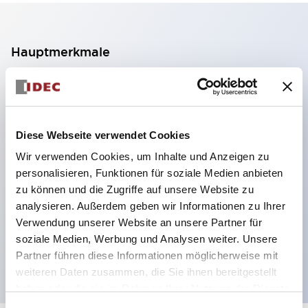
Hauptmerkmale
2-Kontakt-Block mit 2 Stufen, ermöglicht eine 4-
Kontakt-Konfiguration (Gewährleistung der
Isolierung zwischen den 2 Kontakten).
Diese Webseite verwendet Cookies
Paneltiefe 39,9 mm (※ 11-stufiger Kontaktblock),
Wir verwenden Cookies, um Inhalte und Anzeigen zu
59,9 mm (※ 22-stufiger Kontaktblock).
personalisieren, Funktionen für soziale Medien anbieten
Platzsparendes Design möglich.
zu können und die Zugriffe auf unsere Website zu
analysieren. Außerdem geben wir Informationen zu Ihrer
Sicherheitsstruktur der 3. Generation: 2-Aktions-
Verwendung unserer Website an unsere Partner für
Freisetzung, integrierter Schutz, IP20-
soziale Medien, Werbung und Analysen weiter. Unsere
Fingerschutzstruktur
Partner führen diese Informationen möglicherweise mit
weiteren Daten zusammen, die Sie ihnen bereitgestellt
haben oder die sie im Rahmen Ihrer Nutzung der Dienste
gesammelt haben.