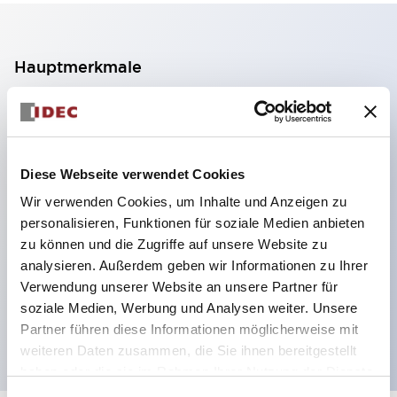
Hauptmerkmale
2-Kontakt-Block mit 2 Stufen, ermöglicht eine 4-
Kontakt-Konfiguration (Gewährleistung der
Isolierung zwischen den 2 Kontakten).
Diese Webseite verwendet Cookies
Paneltiefe 39,9 mm (※ 11-stufiger Kontaktblock),
Wir verwenden Cookies, um Inhalte und Anzeigen zu
59,9 mm (※ 22-stufiger Kontaktblock).
personalisieren, Funktionen für soziale Medien anbieten
Platzsparendes Design möglich.
zu können und die Zugriffe auf unsere Website zu
analysieren. Außerdem geben wir Informationen zu Ihrer
Sicherheitsstruktur der 3. Generation: 2-Aktions-
Verwendung unserer Website an unsere Partner für
Freisetzung, integrierter Schutz, IP20-
soziale Medien, Werbung und Analysen weiter. Unsere
Fingerschutzstruktur
Partner führen diese Informationen möglicherweise mit
weiteren Daten zusammen, die Sie ihnen bereitgestellt
haben oder die sie im Rahmen Ihrer Nutzung der Dienste
gesammelt haben.