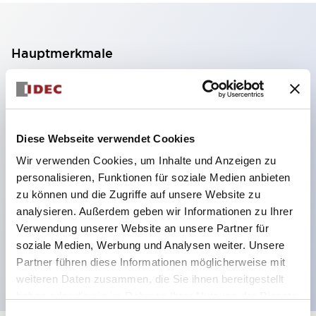
Hauptmerkmale
2-Kontakt-Block mit 2 Stufen, ermöglicht eine 4-
Kontakt-Konfiguration (Gewährleistung der
Isolierung zwischen den 2 Kontakten).
Diese Webseite verwendet Cookies
Paneltiefe 39,9 mm (※ 11-stufiger Kontaktblock),
Wir verwenden Cookies, um Inhalte und Anzeigen zu
59,9 mm (※ 22-stufiger Kontaktblock).
personalisieren, Funktionen für soziale Medien anbieten
Platzsparendes Design möglich.
zu können und die Zugriffe auf unsere Website zu
analysieren. Außerdem geben wir Informationen zu Ihrer
Sicherheitsstruktur der 3. Generation: 2-Aktions-
Verwendung unserer Website an unsere Partner für
Freisetzung, integrierter Schutz, IP20-
soziale Medien, Werbung und Analysen weiter. Unsere
Fingerschutzstruktur
Partner führen diese Informationen möglicherweise mit
weiteren Daten zusammen, die Sie ihnen bereitgestellt
haben oder die sie im Rahmen Ihrer Nutzung der Dienste
gesammelt haben.