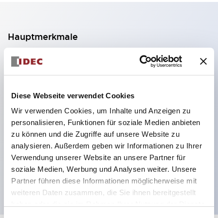
Hauptmerkmale
2-Kontakt-Block mit 2 Stufen, ermöglicht eine 4-
Kontakt-Konfiguration (Gewährleistung der
Isolierung zwischen den 2 Kontakten).
Diese Webseite verwendet Cookies
Paneltiefe 39,9 mm (※ 11-stufiger Kontaktblock),
Wir verwenden Cookies, um Inhalte und Anzeigen zu
59,9 mm (※ 22-stufiger Kontaktblock).
personalisieren, Funktionen für soziale Medien anbieten
Platzsparendes Design möglich.
zu können und die Zugriffe auf unsere Website zu
analysieren. Außerdem geben wir Informationen zu Ihrer
Sicherheitsstruktur der 3. Generation: 2-Aktions-
Verwendung unserer Website an unsere Partner für
Freisetzung, integrierter Schutz, IP20-
soziale Medien, Werbung und Analysen weiter. Unsere
Fingerschutzstruktur
Partner führen diese Informationen möglicherweise mit
weiteren Daten zusammen, die Sie ihnen bereitgestellt
haben oder die sie im Rahmen Ihrer Nutzung der Dienste
gesammelt haben.