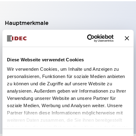
Hauptmerkmale
2-Kontakt-Block mit 2 Stufen, ermöglicht eine 4-
Kontakt-Konfiguration (Gewährleistung der
Isolierung zwischen den 2 Kontakten).
Diese Webseite verwendet Cookies
Paneltiefe 39,9 mm (※ 11-stufiger Kontaktblock),
Wir verwenden Cookies, um Inhalte und Anzeigen zu
59,9 mm (※ 22-stufiger Kontaktblock).
personalisieren, Funktionen für soziale Medien anbieten
Platzsparendes Design möglich.
zu können und die Zugriffe auf unsere Website zu
analysieren. Außerdem geben wir Informationen zu Ihrer
Sicherheitsstruktur der 3. Generation: 2-Aktions-
Verwendung unserer Website an unsere Partner für
Freisetzung, integrierter Schutz, IP20-
soziale Medien, Werbung und Analysen weiter. Unsere
Fingerschutzstruktur
Partner führen diese Informationen möglicherweise mit
weiteren Daten zusammen, die Sie ihnen bereitgestellt
haben oder die sie im Rahmen Ihrer Nutzung der Dienste
gesammelt haben.